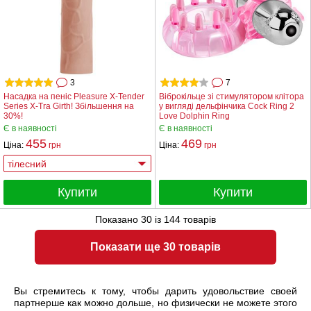
3
7
Насадка на пеніс Pleasure X-Tender
Віброкільце зі стимулятором клітора
Series X-Tra Girth! Збільшення на
у вигляді дельфінчика Cock Ring 2
30%!
Love Dolphin Ring
Є в наявності
Є в наявності
455
469
Ціна:
грн
Ціна:
грн
Купити
Купити
Показано
30
із
144
товарів
Показати ще 30 товарів
Вы стремитесь к тому, чтобы дарить удовольствие своей
партнерше как можно дольше, но физически не можете этого