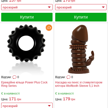
157
170
Ціна:
грн
Ціна:
грн
Купити
Купити
Відгуки:
0
Відгуки:
0
Ерекційне кільце Power Plus Cock
Насадка на пеніс зі стимулятором
Ring Series
клітора Wolftooth Sleeve 5,1 Inch
Є в наявності
Є в наявності
171
179
Ціна:
грн
Ціна:
грн