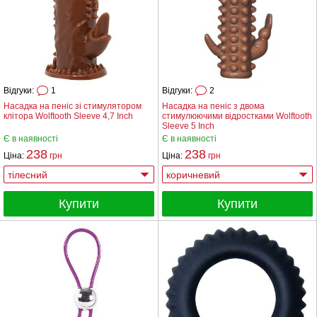
Відгуки:
1
Відгуки:
2
Насадка на пеніс зі стимулятором
Насадка на пеніс з двома
клітора Wolftooth Sleeve 4,7 Inch
стимулюючими відростками Wolftooth
Sleeve 5 Inch
Є в наявності
Є в наявності
238
238
Ціна:
грн
Ціна:
грн
Купити
Купити