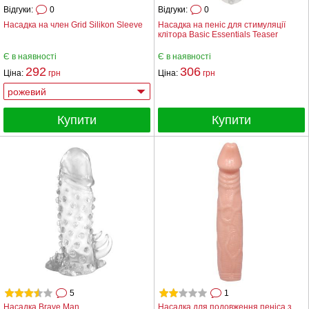
Відгуки:
0
Відгуки:
0
Насадка на член Grid Silikon Sleeve
Насадка на пеніс для стимуляції
клітора Basic Essentials Teaser
Є в наявності
Є в наявності
292
306
Ціна:
грн
Ціна:
грн
Купити
Купити
5
1
Насадка Brave Man
Насадка для подовження пеніса з