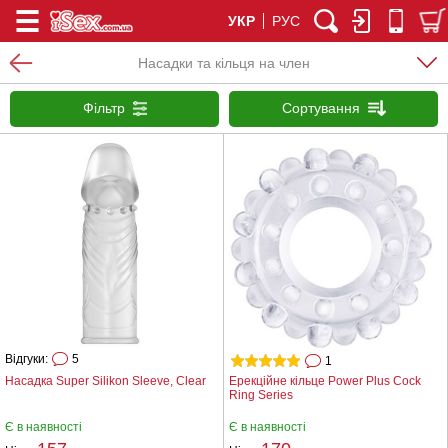
УКР
РУС
Насадки та кільця на член
Фільтр
Сортування
Відгуки:
5
1
Насадка Super Silikon Sleeve, Clear
Ерекційне кільце Power Plus Cock
Ring Series
Є в наявності
Є в наявності