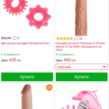
Відгуки:
1
11
Два кільця-насадки Stronghold Duo
Насадка на пеніс Pleasure X-Tender
Series X-Tra Girth! Збільшення на
30%!
Є в наявності
Є в наявності
435
450
Ціна:
грн
Ціна:
грн
Купити
Купити