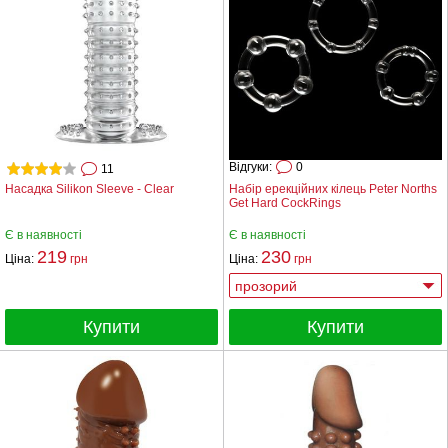
Відгуки:
0
11
Насадка Silikon Sleeve - Clear
Набір ерекційних кілець Peter Norths
Get Hard CockRings
Є в наявності
Є в наявності
219
230
Ціна:
грн
Ціна:
грн
Купити
Купити