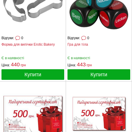
Відгуки:
0
Відгуки:
0
Форма для випічки Erotic Bakery
Гра для тіла
Є в наявності
Є в наявності
440
443
Ціна:
грн
Ціна:
грн
Купити
Купити