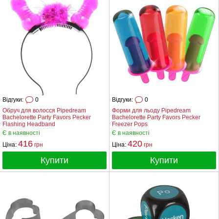
Відгуки:
0
Відгуки:
0
Обруч для волосся Pipedream
Форми для льоду Pipedream
Bachelorette Party Favors Pecker
Bachelorette Party Favors Pecker
Flashing Headband
Freezer Pops
Є в наявності
Є в наявності
416
420
Ціна:
грн
Ціна:
грн
Купити
Купити