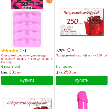
Відгуки:
0
1
Силіконові формочки для льоду/
Подарунковий сертифікат на 250 грн
шоколаду Lovetoy Pecker Chocolate /
Ice Tray
Є в наявності
Є в наявності
231
250
Ціна:
грн
Ціна:
грн
Купити
Купити