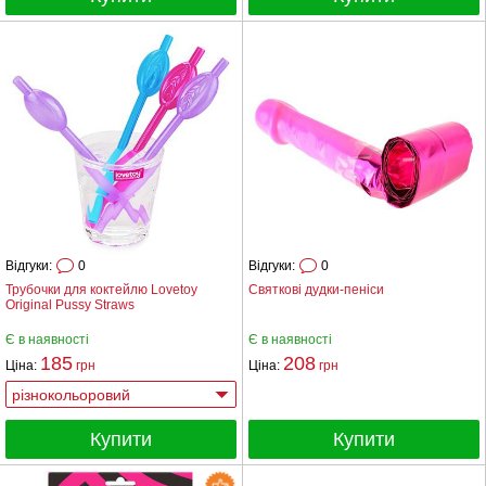
Відгуки:
0
Відгуки:
0
Трубочки для коктейлю Lovetoy
Святкові дудки-пеніси
Original Pussy Straws
Є в наявності
Є в наявності
185
208
Ціна:
грн
Ціна:
грн
Купити
Купити