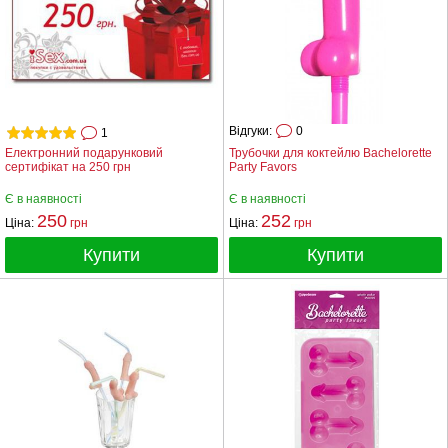
Відгуки:
0
1
Електронний подарунковий
Трубочки для коктейлю Bachelorette
сертифікат на 250 грн
Party Favors
Є в наявності
Є в наявності
250
252
Ціна:
грн
Ціна:
грн
Купити
Купити