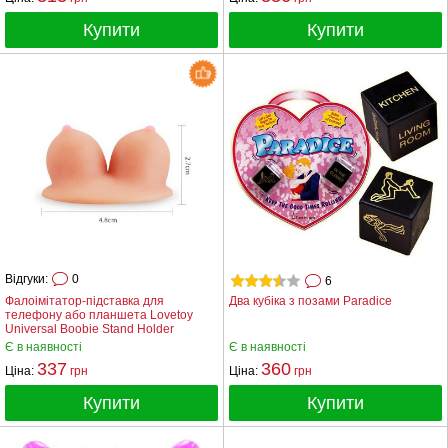
Купити
Купити
Відгуки:
0
6
Фалоімітатор-підставка для
Два кубіка з позами Paradice
телефону або планшета Lovetoy
Universal Boobie Stand Holder
Є в наявності
Є в наявності
337
360
Ціна:
грн
Ціна:
грн
Купити
Купити