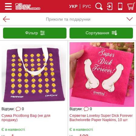
УКР
РУС
Приколи та подарунки
Фільтр
Сортування
Відгуки:
0
Відгуки:
0
Сумка PicoBong Bag (не для
Серветки Lovetoy Super Dick Forever
продажу)
Bachelorette Paper Napkins, 10 шт
Є в наявності
Є в наявності