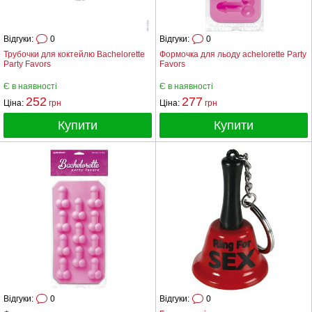
Відгуки:
0
Відгуки:
0
Трубочки для коктейлю Bachelorette
Формочка для льоду achelorette Party
Party Favors
Favors
Є в наявності
Є в наявності
252
277
Ціна:
грн
Ціна:
грн
Купити
Купити
Відгуки:
0
Відгуки:
0