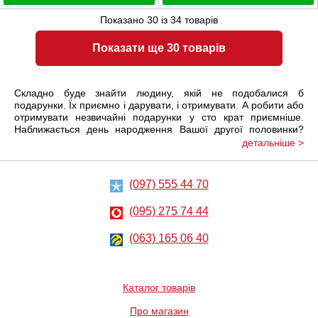
Показано
30
із
34
товарів
Показати ще 30 товарів
Складно буде знайти людину, якій не подобалися б
подарунки. Їх приємно і дарувати, і отримувати. А робити або
отримувати незвичайні подарунки у сто крат приємніше.
Наближається день народження Вашої другої половинки?
Або може бути скоро настане пам'ятна дата, а Ви все ще
детальніше >
шукаєте презент? Здивувати і порадувати - ось головна мета
кожного, у кого є коханий.
(097) 555 44 70
Найцікавіші еротичні подарунки в Києві
(095) 275 74 44
(063) 165 06 40
Найкращі подарунки для дорослих - це різні дрібниці, білизна
та пристосування для рольових ігор, іграшки, приколи та
багато іншого. Мало хто встоїть перед таким спокусливим
сюрпризом. Еротичні подарунки дозволяють поринути з
Каталог товарів
радістю в світ спокуси, пізнати нові відчуття, розширити
палітру почуттів. Подаруйте своїй другій половинці цікавий
Про магазин
презент, відчуйте красу яскравого інтимного життя. Завдяки