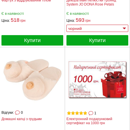
Фартух з віддрукованим тілом
Декоративні пелюстки троянд
System JO DONA Rose Petals
Є в наявності
Є в наявності
518
593
Ціна:
грн
Ціна:
грн
Купити
Купити
Відгуки:
0
1
Домашні капці з грудьми
Електронний подарунковий
сертифікат на 1000 грн