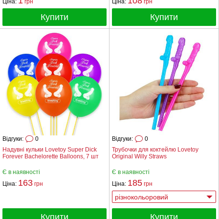
1
108
Ціна:
грн
Ціна:
грн
Купити
Купити
Відгуки:
0
Відгуки:
0
Надувні кульки Lovetoy Super Dick
Трубочки для коктейлю Lovetoy
Forever Bachelorette Balloons, 7 шт
Original Willy Straws
Є в наявності
Є в наявності
163
185
Ціна:
грн
Ціна:
грн
Купити
Купити