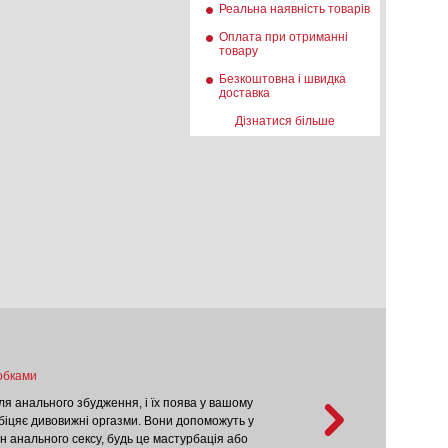
Реальна наявність товарів
Оплата при отриманні
товару
Безкоштовна і швидка
доставка
Дізнатися більше
обками
10 фактів про вульву, що не хвил
ля анального збудження, і їх поява у вашому
1. Яку жінка обрал
біцяє дивовижні оргазми. Вони допоможуть у
вульві - це як гал
ін анального сексу, будь це мастурбація або
стануть сильно пер