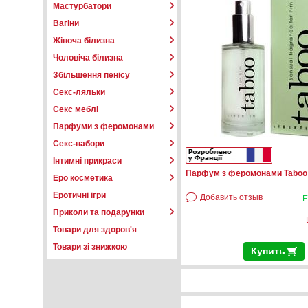
Мастурбатори
Вагіни
Жіноча білизна
Чоловіча білизна
Збільшення пенісу
Секс-ляльки
Секс меблі
Парфуми з феромонами
Секс-набори
Інтимні прикраси
Парфум з феромонами Taboo 
Еро косметика
Еротичні ігри
Добавить отзыв
Е
Приколи та подарунки
Товари для здоров'я
Товари зі знижкою
Купить