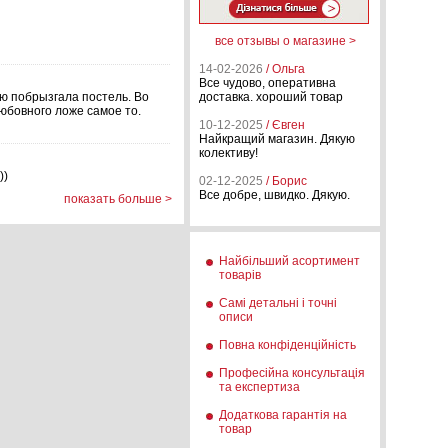
все отзывы о магазине >
14-02-2026
/ Ольга
Все чудово, оперативна
ью побрызгала постель. Во
доставка. хороший товар
любовного ложе самое то.
10-12-2025
/ Євген
Найкращий магазин. Дякую
колективу!
))
02-12-2025
/ Борис
Все добре, швидко. Дякую.
показать больше >
)
м. Запах немного
ный аромат, как духи в
Найбільший асортимент
товарів
Самі детальні і точні
описи
ой основе.Но можно
аписано более детально),
Повна конфіденційність
Професійна консультація
та експертиза
Додаткова гарантія на
товар