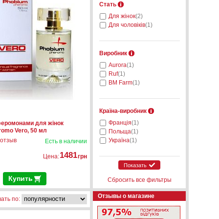
Стать
Для жінок
(2)
Для чоловіків
(1)
Виробник
Aurora
(1)
Ruf
(1)
BM Farm
(1)
Країна-виробник
Франція
(1)
еромонами для жінок
omo Vero, 50 мл
Польща
(1)
 отзыв
Україна
(1)
Есть в наличии
1481
Цена:
грн
Показать
Купить
Сбросить все фильтры
Отзывы о магазине
ать по: