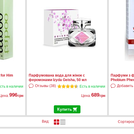
for Him
Парфумована вода для жінок c
Парфуми з ф
феромонами Izyda Geisha, 50 мл
Phobium Pher
Отзывы (38)
Добавить
сть в наличии
Есть в наличии
996
689
Цена:
грн
Цена:
грн
Купить
Вид:
Сортиров