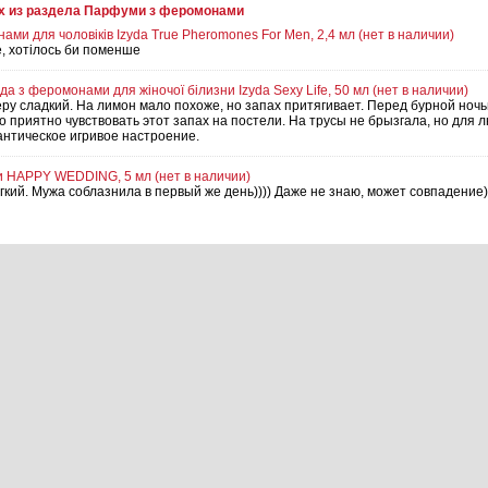
х из раздела Парфуми з феромонами
ами для чоловіків Izyda True Pheromones For Men, 2,4 мл (нет в наличии)
, хотілось би поменше
а з феромонами для жіночої білизни Izyda Sexy Life, 50 мл (нет в наличии)
еру сладкий. На лимон мало похоже, но запах притягивает. Перед бурной ноч
о приятно чувствовать этот запах на постели. На трусы не брызгала, но для 
антическое игривое настроение.
и HAPPY WEDDING, 5 мл (нет в наличии)
гкий. Мужа соблазнила в первый же день)))) Даже не знаю, может совпадение)
а Izyda Aisha для ароматизації жіночої нижньої білизни, 50 мл (нет в наличии
за меня с этими духами, но мой мужчина стал более раскрепощенным, активны
ь женственный и сексуальный. Держится долго, но имеет скорее дымку, чем яв
большой, хватит, думаю, не на один год
мон Андростенонум, 5 мл (нет в наличии)
ь в духи?
ельзя. Феромон идет на масляной основе, а туалетная вода идет на спиртов
тной водой, феромон наносить на одни участки тела (в инструкции к товару н
он Андростенонум, 5 мл (нет в наличии)
 эффектом доволен
а для жінок c феромонами Izyda Geisha, 12 мл (нет в наличии)