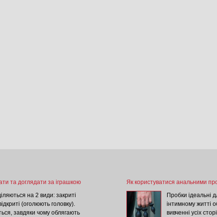
ьно стойкий, аромат приятный, весенне-летний
да для жінок c феромонами Izyda Geisha, 50 мл
нравилось, спасибо за помощь в выборе девочке менеджеру
ована есенція з феромонами для жінок Marilan Копулінол Смарт, 2,4 мл
ет при регулярном использовании на 2-3 недели
ок Super for women
нечно сладковат (но это на мой вкус), стойкие. Рекомендую
ати та доглядати за іграшкою
Як користуватися анальними пр
іляються на 2 види: закриті
Пробки ідеальні д
відкриті (оголюють головку).
інтимному житті о
ься, завдяки чому облягають
вивченні усіх стор