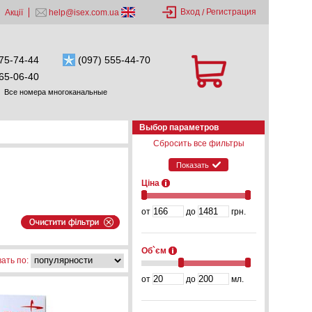
Вход
Регистрация
Акції
help@isex.com.ua
/
75-74-44
(097) 555-44-70
65-06-40
Все номера многоканальные
Выбор параметров
Сбросить все фильтры
Показать
Ціна
от
до
грн.
Об`єм
ать по:
от
до
мл.