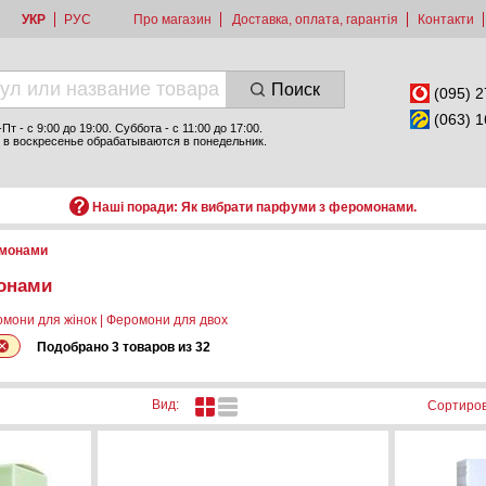
УКР
РУС
Про магазин
Доставка, оплата, гарантія
Контакти
Поиск
(095) 2
(063) 1
т - c 9:00 до 19:00. Суббота - с 11:00 до 17:00.
 в воскресенье обрабатываются в понедельник.
Наші поради: Як вибрати парфуми з феромонами.
монами
онами
мони для жінок
|
Феромони для двох
Подобрано 3 товаров из 32
Вид:
Сортиров