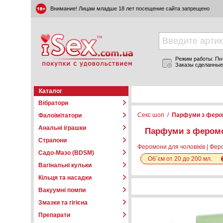
Внимание! Лицам младше 18 лет посещение сайта запрещено
Режим работы: Пн-П
Заказы сделанные
Каталог
Вібратори
Секс шоп
/
Парфуми з феро
Фалоімітатори
Анальні іграшки
Парфуми з фером
Страпони
Феромони для чоловіків
|
Феро
Садо-Мазо (BDSM)
Об`єм от 20 до 200 мл.
Вагінальні кульки
Кільця та насадки
Вакуумні помпи
Змазки та гігієна
Препарати