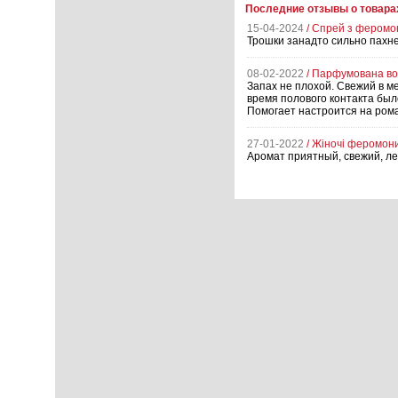
Последние отзывы о товара
15-04-2024
/ Спрей з феромон
Трошки занадто сильно пахне
08-02-2022
/ Парфумована вод
Запах не плохой. Свежий в м
время полового контакта был
Помогает настроится на ром
27-01-2022
/ Жіночі феромон
Аромат приятный, свежий, ле
15-01-2022
/ Парфумована вод
Не знаю из-за духов или из-
сладковатый, восточный, очен
привычном понимании. Объем 
03-01-2022
/ Чоловічий феро
Можно этот феромон перелит
Наш ответ:
Нет, переливать н
использовать со своей туале
воду на другие.
15-11-2021
/ Чоловічий фером
Пользуюсь уже очень давно,
01-11-2021
/ Парфумована вод