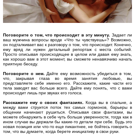
Поговорите о том, что происходит в эту минуту.
Задает ли
ваш мужчина вопросы вроде «Что ты чувствуешь»? Возможно,
он подталкивает вас к разговору о том, что происходит. Конечно,
ему вряд ли нужен детальный репортаж с места событий.
Просто описывая происходящее в целом или давая ему знать,
как хорошо вам в этот момент, вы сможете ненавязчиво начать
приятную беседу.
Поговорите о нем.
Дайте ему возможность убедиться в том,
что, закрывая глаза во время занятия любовью, вы
представляете себе именно его. Расскажите, какие части его
тела заводят вас больше всего. Дайте ему понять, что с вами
происходит лишь при звуках его голоса.
Расскажите ему о своих фантазиях.
Когда вы в спальне, а
между вами струится поток тех самых гормонов, барьеры в
общении начинают рушиться. Описывая свои фантазии, вы
можете обнаружить в себе чуть больше уверенности, тогда как в
ином случае вы держали бы какие-то детали при себе. Будь это
новая позиция или что-то еще пикантнее, не бойтесь говорить о
том, что вы думаете, когда берете инициативу в свои руки.