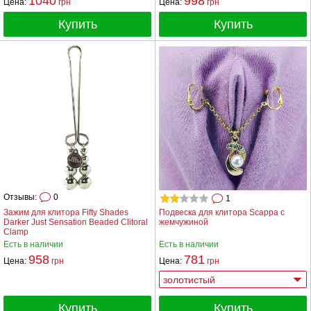
1040
998
Цена:
грн
Цена:
грн
Купить
Купить
Отзывы:
0
1
Зажим для клитора Fifty Shades
Подвеска для клитора Scappa с
Darker Just Sensation Beaded Clitoral
жемчужиной
Clamp
Есть в наличии
Есть в наличии
958
781
Цена:
грн
Цена:
грн
Купить
Купить