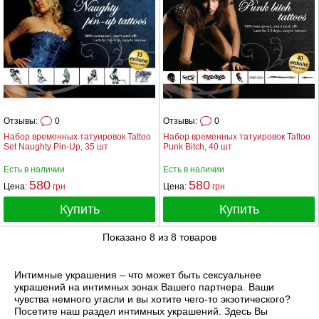
Отзывы:
0
Отзывы:
0
Набор временных татуировок Tattoo
Набор временных татуировок Tattoo
Set Naughty Pin-Up, 35 шт
Punk Bitch, 40 шт
Есть в наличии
Есть в наличии
580
580
Цена:
грн
Цена:
грн
Купить
Купить
Показано
8
из
8
товаров
Интимные украшения – что может быть сексуальнее
украшений на интимных зонах Вашего партнера. Ваши
чувства немного угасли и вы хотите чего-то экзотического?
Посетите наш раздел интимных украшений. Здесь Вы