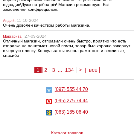
підводив!Дуже потрібна річ! Магазин рекомендую. Всі
замовлення конфідеціальні.
11-10-2024
Андрій:
Очень доволен качеством работы магазина.
27-09-2024
Маргарита :
Отличный магазин, отправили очень быстро, приятно что есть
отправка на поштомат новой почты, товар был хорошо завернут
в черную пленку. Консультанты очень грамотные и вежливые,
спасибо
1
2
3
...
134
>
|
все
(097) 555 44 70
(095) 275 74 44
(063) 165 06 40
Каталог товаров