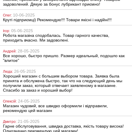
задоволений. Дякую за бонус лубрикант приємно!
10-06-2025
Олег:
Круті підприємці) Рекомендую!!! Товари якісні і надійні!!!
05-06-2025
Ігор:
Робота магазіна сподобалась. Товар гарного качества,
приходить вчасно. Ми задоволені.
28-05-2025
Андрей:
Все хорошо, быстро пришло. Размер идеальный, подошло как
"влитое"
26-05-2025
Люда:
Хороший магазин с большим выбором товара. Заявка была
принята и обслужена быстро, так что на следующий день мы
получили заказ, который отвечает заявленому в магазине.
Спасибо за заказ и хороший выбор!
24-05-2025
Олексій:
Магазин чудовий, все швидко оформили і відправили,
рекомендую цей магазин
21-05-2025
Дмитро:
Гарне обслуговування, швидка доставка, якість товару висока!
Однозначно рекомендую цей магазин!