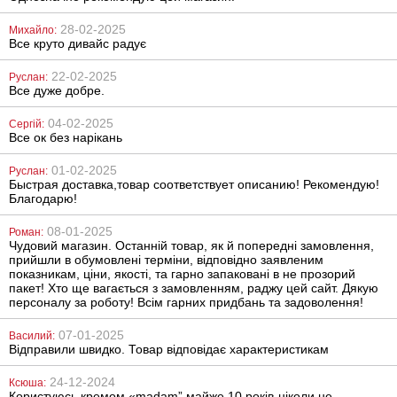
28-02-2025
Михайло:
Все круто дивайс радує
22-02-2025
Руслан:
Все дуже добре.
04-02-2025
Сергій:
Все ок без нарікань
01-02-2025
Руслан:
Быстрая доставка,товар соответствует описанию! Рекомендую!
Благодарю!
08-01-2025
Роман:
Чудовий магазин. Останній товар, як й попередні замовлення,
прийшли в обумовлені терміни, відповідно заявленим
показникам, ціни, якості, та гарно запаковані в не прозорий
пакет! Хто ще вагається з замовленням, раджу цей сайт. Дякую
персоналу за роботу! Всім гарних придбань та задоволення!
07-01-2025
Василий:
Відправили швидко. Товар відповідає характеристикам
24-12-2024
Ксюша:
Користуюсь кремом «madam” майже 10 років-ніколи не