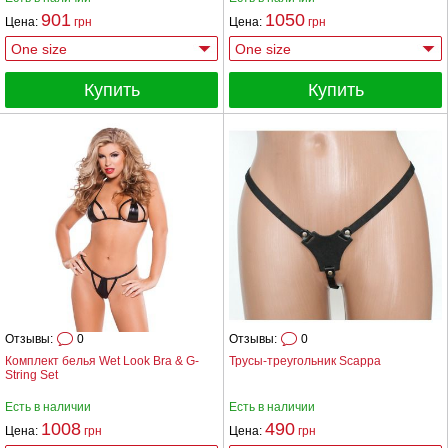
901
1050
Цена:
грн
Цена:
грн
Купить
Купить
Отзывы:
0
Отзывы:
0
Комплект белья Wet Look Bra & G-
Трусы-треугольник Scappa
String Set
Есть в наличии
Есть в наличии
1008
490
Цена:
грн
Цена:
грн