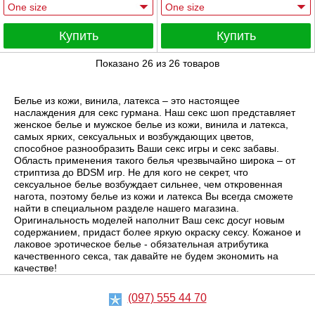
Купить
Купить
Показано
26
из
26
товаров
Белье из кожи, винила, латекса – это настоящее
наслаждения для секс гурмана. Наш секс шоп представляет
женское белье и мужское белье из кожи, винила и латекса,
самых ярких, сексуальных и возбуждающих цветов,
способное разнообразить Ваши секс игры и секс забавы.
Область применения такого белья чрезвычайно широка – от
стриптиза до BDSM игр. Не для кого не секрет, что
сексуальное белье возбуждает сильнее, чем откровенная
нагота, поэтому белье из кожи и латекса Вы всегда сможете
найти в специальном разделе нашего магазина.
Оригинальность моделей наполнит Ваш секс досуг новым
содержанием, придаст более яркую окраску сексу. Кожаное и
лаковое эротическое белье - обязательная атрибутика
качественного секса, так давайте не будем экономить на
качестве!
(097) 555 44 70