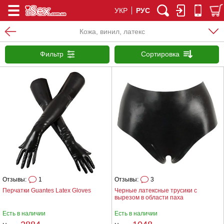
УКР
РУС
Кожа, винил, латекс
Фильтр
Сортировка
Отзывы:
1
Отзывы:
3
Перчатки Guantes Latex Gloves
Черные латексные трусики с
вырезом в области паха
Есть в наличии
Есть в наличии