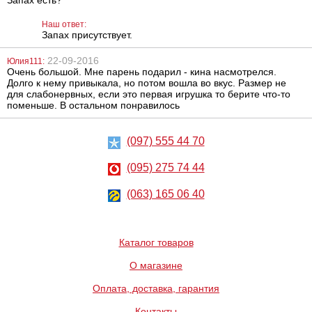
Наш ответ:
Запах присутствует.
22-09-2016
Юлия111:
Вибратор Baile
Двухсторонний
Очень большой. Мне парень подарил - кина насмотрелся.
Pretty Love Alvis
фаллоимитатор
Долго к нему привыкала, но потом вошла во вкус. Размер не
Vibrator
Lovetoy Realistic
для слабонервных, если это первая игрушка то берите что-то
Double
Penetration
поменьше. В остальном понравилось
Double Dildo
1422
1020
грн
грн
(097) 555 44 70
(095) 275 74 44
(063) 165 06 40
Маска Scappa
Набор
Каталог товаров
Блайндфолд
лубрикантов и
кремов Doc
О магазине
Johnson, Mood -
Pleasure for Him
28 г (5 штук)
595
431
Оплата, доставка, гарантия
грн
грн
Контакты