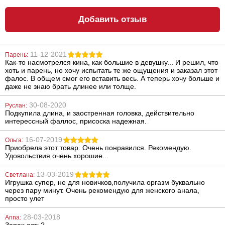
Добавить отзыв
Массажное
Эротический
масло клубника,
комбинезон
150 мл
Abra
11-12-2021
Парень:
514
706
грн
грн
Как-то насмотрелся кина, как большие в девушку... И решил, что
хоть и парень, но хочу испытать те же ощущения и заказал этот
фалос. В общем смог его вставить весь. А теперь хочу больше и
даже не знаю брать длинее или толще.
30-08-2020
Руслан:
Подкупила длина, и заостренная головка, действительно
интерессный фаллос, присоска надежная.
16-07-2019
Ольга:
Приобрела этот товар. Очень понравился. Рекомендую.
Боди Obsessive
Анально-
Удовольствия очень хорошие...
из атласа и
вагинальные
сеточки
шарики с
кольцом Power
13-03-2019
Светлана:
Balls
Игрушка супер, не для новичков,получила оргазм буквально
1572
1911
грн
грн
через пару минут. Очень рекомендую для женского анала,
просто улет
28-03-2018
Anna:
Запах есть?