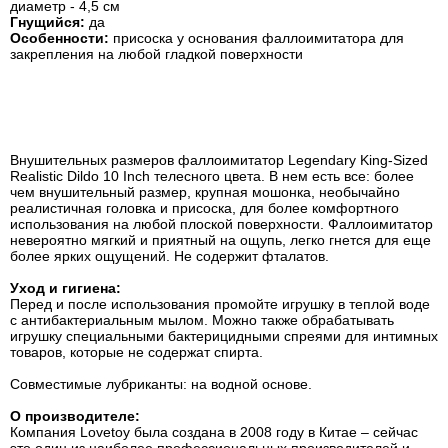
диаметр - 4,5 см
Гнущийся:
да
Особенности:
присоска у основания фаллоимитатора для
закрепления на любой гладкой поверхности
Внушительных размеров фаллоимитатор Legendary King-Sized
Realistic Dildo 10 Inch телесного цвета. В нем есть все: более
чем внушительный размер, крупная мошонка, необычайно
реалистичная головка и присоска, для более комфортного
использования на любой плоской поверхности. Фаллоимитатор
невероятно мягкий и приятный на ощупь, легко гнется для еще
более ярких ощущений. Не содержит фталатов.
Уход и гигиена:
Перед и после использования промойте игрушку в теплой воде
с антибактериальным мылом. Можно также обрабатывать
игрушку специальными бактерицидными спреями для интимных
товаров, которые не содержат спирта.
Совместимые лубриканты: на водной основе.
О производителе:
Компания Lovetoy была создана в 2008 году в Китае – сейчас
это один из наиболее профессиональных производителей и