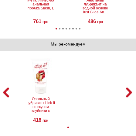
Металлическая
Анальный
анальная
лубрикант на
пробка Slash, L
водной основе
Just Glide Anal,
200 мл
761
486
грн
грн
Мы рекомендуем
Анальный
Пудра по уходу
стимулятор
за секс-
Lovetoy Glass
игрушками Vac-
Romance
U-Lock Powder
943
389
грн
грн
Оральный
лубрикант Lick-It
со вкусом
клубники с
шампанским, 50
мл
418
грн