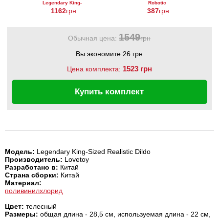
Legendary King-
Robotic
Sized Realistic
1162
грн
387
грн
Dildo 10 Inch
1549
Обычная цена:
грн
Вы экономите 26 грн
1523 грн
Цена комплекта:
Купить комплект
Модель:
Legendary King-Sized Realistic Dildo
Производитель:
Lovetoy
Разработано в:
Китай
Страна сборки:
Китай
Материал:
поливинилхлорид
Цвет:
телесный
Размеры:
общая длина - 28,5 см, используемая длина - 22 см,