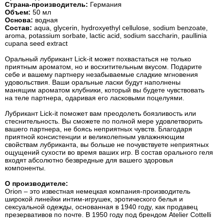
Страна-производитель:
Германия
Объем:
50 мл
Основа:
водная
Состав:
aqua, glycerin, hydroxyethyl cellulose, sodium benzoate,
aroma, potassium sorbate, lactic acid, sodium saccharin, paullinia
cupana seed extract
Оральный лубрикант Lick-it может похвастаться не только
приятным ароматом, но и восхитительным вкусом. Подарите
себе и вашему партнеру незабываемые сладкие мгновения
удовольствия. Ваши оральные ласки будут наполнены
манящим ароматом клубники, который вы будете чувствовать
на теле партнера, одаривая его ласковыми поцелуями.
Лубрикант Lick-it поможет вам преодолеть боязливость или
стеснительность. Вы сможете по полной мере удовлетворить
вашего партнера, не боясь неприятных чувств. Благодаря
приятной консистенции и великолепным увлажняющим
свойствам лубриканта, вы больше не почувствуете неприятных
ощущений сухости во время ваших игр. В состав орального геля
входят абсолютно безвредные для вашего здоровья
компоненты.
О производителе:
Orion – это известная немецкая компания-производитель
широкой линейки интим-игрушек, эротического белья и
сексуальной одежды, основанная в 1940 году, как продавец
презервативов по почте. В 1950 году под брендом Atelier Cottelli