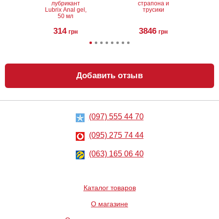
лубрикант
страпона и
Lubrix Anal gel,
трусики
50 мл
314
3846
грн
грн
Добавить отзыв
(097) 555 44 70
Утонченное
Вагинальные
боди-
шарики Iwhizz
комбинезон
Luna
(095) 275 74 44
Obsessive
906
625
грн
(063) 165 06 40
грн
Каталог товаров
О магазине