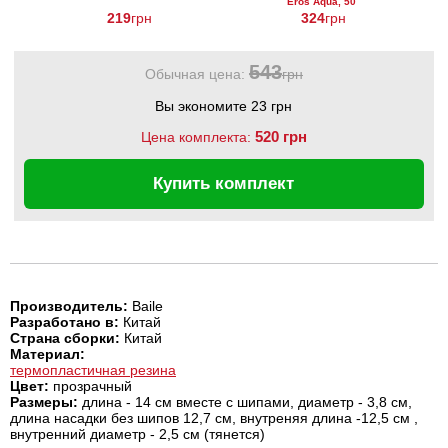
Eros Aqua, 50
мл
219
грн
324
грн
543
Обычная цена:
грн
Вы экономите 23 грн
520 грн
Цена комплекта:
Купить комплект
Производитель:
Baile
Разработано в:
Китай
Страна сборки:
Китай
Материал:
термопластичная резина
Цвет:
прозрачный
Размеры:
длина - 14 см вместе с шипами, диаметр - 3,8 см,
длина насадки без шипов 12,7 см, внутреняя длина -12,5 см ,
внутренний диаметр - 2,5 см (тянется)