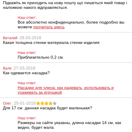
Підкажіть як приходить на нову пошту що пишеться який товар і
наложкою накого відправляється.
Наш ответ:
Все абсолютно конфиденциально, более подробно вы
можете
прочитать здесь
28-03-2018
Виталий:
Какая толщина стенки материала стенки изделия
Антисептик для
Вибратор Baile
наружного и
Waves Of
Наш ответ:
местного
Pleasure Fantasy
Приблизительно 0,2 см.
применения
Vibe
Линкомистин
(0,1% водный
27-03-2018
295
390
Валя:
грн
грн
раствор
Как одевается насадка?
мирамистина) в
спрее, 100 мл
Наш ответ:
Насадки для члена: как надевать, использовать и
ухаживать за игрушкой
25-01-2018
Олег :
Для 17 см. данная насадка будет маленькая?
Наш ответ:
Кольцо с
Насадка для
Размеры на сайте указаны, длина насадки 14 см, как
шариками
двойного
видно, будет мала.
Robotic
проникновения