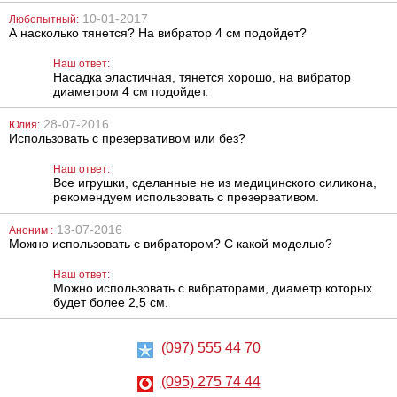
Silicone Fantasy
Double Prober
10-01-2017
Любопытный:
387
860
грн
грн
А насколько тянется? На вибратор 4 см подойдет?
Наш ответ:
Насадка эластичная, тянется хорошо, на вибратор
диаметром 4 см подойдет.
28-07-2016
Юлия:
Использовать с презервативом или без?
Наш ответ:
Все игрушки, сделанные не из медицинского силикона,
Анальный
Виброкольцо со
рекомендуем использовать с презервативом.
лубрикант на
стимулятором
водной основе
клитора в виде
Just Glide Anal,
дельфинчика
13-07-2016
Аноним :
200 мл
Cock Ring 2
Можно использовать с вибратором? С какой моделью?
Love Dolphin
486
469
грн
грн
Ring
Наш ответ:
Можно использовать с вибраторами, диаметр которых
будет более 2,5 см.
(097) 555 44 70
(095) 275 74 44