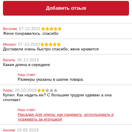
Добавить отзыв
07-12-2021
Виталик:
Жене понравилось. спасибо
Анальный
Металлическая
лубрикант
анальная
Lubrix Anal gel,
пробка Slash, S
07-10-2020
Михаил:
50 мл
Доставили очень быстро спасибо, жене нравится
314
668
грн
грн
26-12-2018
Василь:
Какая длина в середине
Наш ответ:
Размеры указаны в шапке товара.
20-10-2018
Алекс:
Купил. Как надеть ее? С большим трудом одеваю а она
сползает.
Насадка Super
Анальная
Наш ответ:
Silikon Sleeve,
цепочка NMC
Насадки для члена: как надевать, использовать и
Clear
Love Throb 7"
ухаживать за игрушкой
157
370
грн
грн
19-05-2018
Анонім: