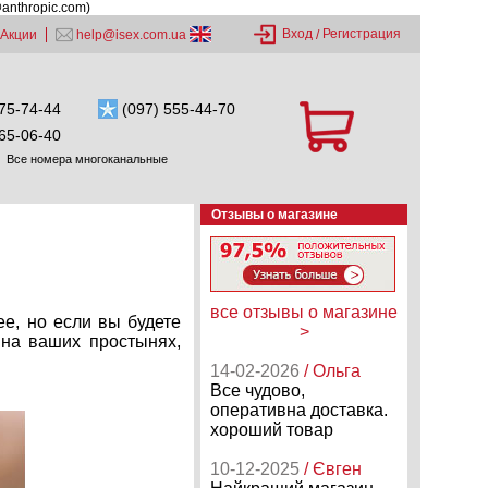
@anthropic.com)
Вход
Регистрация
Акции
help@isex.com.ua
/
75-74-44
(097) 555-44-70
65-06-40
Все номера многоканальные
Отзывы о магазине
все отзывы о магазине
е, но если вы будете
>
 на ваших простынях,
14-02-2026
/ Ольга
Все чудово,
оперативна доставка.
хороший товар
10-12-2025
/ Євген