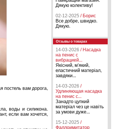
Найкращий магазин.
Дякую колективу!
02-12-2025
/ Борис
Все добре, швидко.
Дякую.
Отзывы о товарах
14-03-2026
/ Насадка
на пенис с
вибрацией...
Якісний, м'який,
еластичний матеріал,
завдяки...
14-03-2026
/
я постель вам дорога,
Удлиняющая насадка
на пенис с...
Занадто цупкий
матеріал чез це навіть
ла, воды и силикона.
за умови дуже...
нт, если вам хочется,
15-12-2025
/
Фаллоимитатор