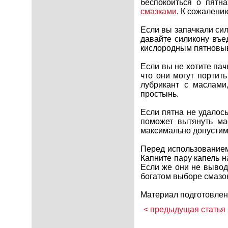
беспокоиться о пятн
смазками
. К сожалению
Если вы запачкали сил
давайте силикону въе
кислородным пятновы
Если вы не хотите пач
что они могут портит
лубрикант с маслами
простынь.
Если пятна не удалось
поможет вытянуть ма
максимально допустим
Перед использованием
Капните пару капель н
Если же они не вывод
богатом выборе смазок
Материал подготовлен
< предыдущая статья