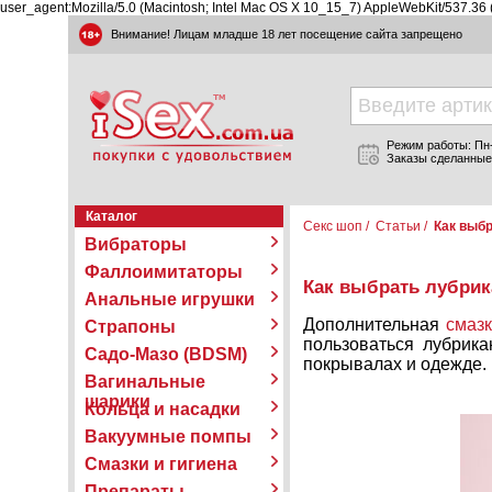
user_agent:Mozilla/5.0 (Macintosh; Intel Mac OS X 10_15_7) AppleWebKit/537.36
Внимание! Лицам младше 18 лет посещение сайта запрещено
Режим работы: Пн-П
Заказы сделанные
Каталог
Секс шоп
/
Статьи
/
Как выбр
Вибраторы
Фаллоимитаторы
Как выбрать лубрик
Анальные игрушки
Дополнительная
смаз
Страпоны
пользоваться лубрика
Садо-Мазо (BDSM)
покрывалах и одежде.
Вагинальные
шарики
Кольца и насадки
Вакуумные помпы
Смазки и гигиена
Препараты