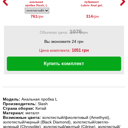
анальная
лубрикант
пробка Slash, L
Lubrix Anal gel,
50 мл
761
грн
314
грн
1075
Обычная цена:
грн
Вы экономите 24 грн
1051 грн
Цена комплекта:
Купить комплект
Модель:
Анальная пробка L
Производитель:
Slash
Страна сборки:
Китай
Материал:
металл
Возможные цвета:
золотистый/фиолетовый (Amethyst),
золотистый/черный (Black Diamond), золотистый/светло-
зеленый (Chrysolite), золотистый/желтый (Citrine), золотистый/