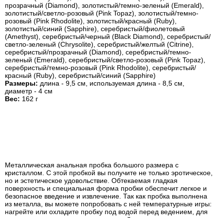
прозрачный (Diamond), золотистый/темно-зеленый (Emerald),
золотистый/светло-розовый (Pink Topaz), золотистый/темно-
розовый (Pink Rhodolite), золотистый/красный (Ruby),
золотистый/синий (Sapphire), серебристый/фиолетовый
(Amethyst), серебристый/черный (Black Diamond), серебристый/
светло-зеленый (Chrysolite), серебристый/желтый (Citrine),
серебристый/прозрачный (Diamond), серебристый/темно-
зеленый (Emerald), серебристый/светло-розовый (Pink Topaz),
серебристый/темно-розовый (Pink Rhodolite), серебристый/
красный (Ruby), серебристый/синий (Sapphire)
Размеры:
длина - 9,5 см, используемая длина - 8,5 см,
диаметр - 4 см
Вес:
162 г
Металлическая анальная пробка большого размера с
кристаллом. С этой пробкой вы получите не только эротическое,
но и эстетическое удовольствие. Обтекаемая гладкая
поверхность и специальная форма пробки обеспечит легкое и
безопасное введение и извлечение. Так как пробка выполнена
из металла, вы можете попробовать с ней температурные игры:
нагрейте или охладите пробку под водой перед ведением, для