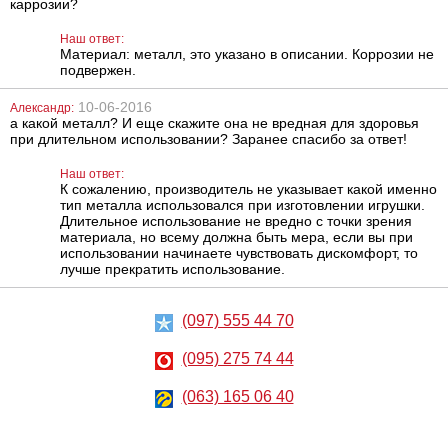
каррозии?
анальная
фаллоимитатор
пробка Slash, S
You2Toys World
of Dongs
Наш ответ:
Материал: металл, это указано в описании. Коррозии не
668
1590
грн
грн
подвержен.
10-06-2016
Александр:
а какой металл? И еще скажите она не вредная для здоровья
при длительном использовании? Заранее спасибо за ответ!
Наш ответ:
К сожалению,
производитель
не
указывает
какой именно
тип металла использовался при изготовлении игрушки.
Длительное использование не вредно с точки зрения
материала, но всему должна быть мера, если вы при
Фаллоимитатор
Металлическая
на присоске
анальная
использовании начинаете чувствовать дискомфорт, то
You2Toys Crystal
пробка Heart M
лучше прекратить использование.
Clear Dong
1839
537
грн
грн
(097) 555 44 70
(095) 275 74 44
(063) 165 06 40