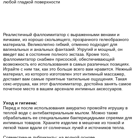
любой гладкой поверхности
Реалистичный фаллоимитатор с выраженными венами и
яичками, из хорошо скользящего, прозрачного гелеобразного
материала. Великолепно гибкий, отменно подходит для
вагинальных и анальных фантазий. Упругий и мощный, он
введет вас в состояние полного экстаза. Кроме того,
фаллоимитатор снабжен присоской, обеспечивающей
возможность его использования в самых различных позициях.
Играйте с ним так, как это больше всего вам нравится. Нежный
материал, из которого изготовлен этот интимный массажер,
доставит вам самые приятные тактильные ощущения. Такая
секс-игрушка, как этот фаллоимитатор, достойна занять самое
почетное место в вашем арсенале интимных аксессуаров.
Уход и гигиена:
Перед и после использования аккуратно промойте игрушку в
теплой воде с антибактериальным мылом. Можно также
обрабатывать ее специальными бактерицидными спреями для
интимных товаров. Храните изделие в мешочке из тонкой и
легкой ткани вдали от солнечных лучей и источников тепла.
Совместимые лубриканты: на водной основе.