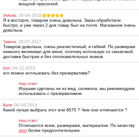
мощной присоской.
26-04-2018
Любовь:
Реалистичный
Анальная
Я в восторге, товаром очень довольна. Заказ обработали
фаллоимитатор
пробка
быстро, и уже через 2 дня товар был на почте. Магазином очень
You2Toys World
You2Toys
довольна.
of Dongs
Colorful Joy
Jewel Red Plug
Small
1590
462
20-07-2017
грн
грн
Тамила:
Товаром довольна, очень реалистичный, и гибкий. По размерам
немного великоват для меня, поэтому использую со смазочкой,
доставка быстрая и без опознавательных знаков.
04-12-2015
Den:
его можно испльзовать без презерватива?
Наш ответ:
Игрушки сделаны не из мед. силикона, мы рекомендуем
использовать с презервативом.
Лубрикант на
Антисептик для
водной основе
наружного и
06-09-2014
Eros Aqua, 50 мл
местного
Валя:
применения
Какой лучше выбрать этот или 8575 ? Чем они отличаются ?
Линкомистин
(0,1% водный
324
486
грн
грн
Наш ответ:
раствор
мирамистина) в
Отличаются всем, размерами, материалом. По качеству
спрее, 250 мл
этот
более предпочтительнее.