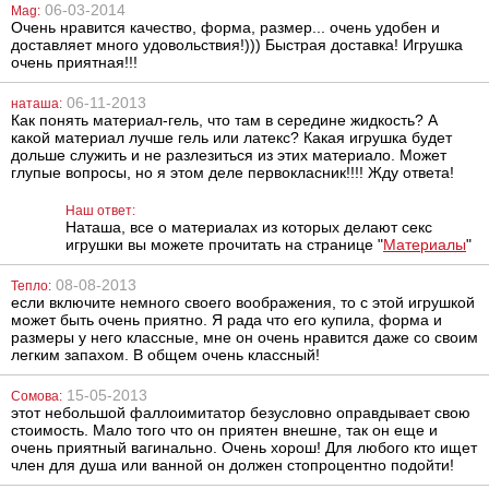
06-03-2014
Mag:
Очень нравится качество, форма, размер... очень удобен и
доставляет много удовольствия!))) Быстрая доставка! Игрушка
очень приятная!!!
06-11-2013
наташа:
Как понять материал-гель, что там в середине жидкость? А
Наручники
Металлическая
Scappa
анальная
какой материал лучше гель или латекс? Какая игрушка будет
Премиум на
пробка Slash, L
дольше служить и не разлезиться из этих материало. Может
мягкой основе
глупые вопросы, но я этом деле первокласник!!!! Жду ответа!
1505
761
грн
грн
Наш ответ:
Наташа, все о материалах из которых делают секс
игрушки вы можете прочитать на странице "
Материалы
"
08-08-2013
Тепло:
если включите немного своего воображения, то с этой игрушкой
может быть очень приятно. Я рада что его купила, форма и
размеры у него классные, мне он очень нравится даже со своим
легким запахом. В общем очень классный!
Анальная
Антисептик для
15-05-2013
Сомова:
пробка Fun
наружного и
этот небольшой фаллоимитатор безусловно оправдывает свою
Factory Bootie
местного
стоимость. Мало того что он приятен внешне, так он еще и
Small, 8 см
применения
очень приятный вагинально. Очень хорош! Для любого кто ищет
Линкомистин
(0,1% водный
член для душа или ванной он должен стопроцентно подойти!
799
295
грн
грн
раствор