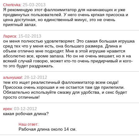
мирамистина) в
25-03-2013
спрее, 100 мл
Chertovka:
Я рекомендую этот фаллоимитатор для начинающих и уже
продвинутых пользователей. У него очень крпкая присоска и
цена доступная, но единственный минус, это не очень
приятный запах.
15-02-2013
Лариса:
он меня полностью удовлетворяет. Это самая большая игрушка
сред тех что у меня есть, она большаго размера. Длина и
Маска на глаза
Анальная
объем отлично мне подходят. Мне в этой игрушке нравится
красная
пробка
абсолютно все, кроме запаха. Но он не очень мешает, но я на
You2Toys, 11,5
всякий случай говорю, может кто-то очень придирчивый и кого-
см
то это будет раздражать.
300
1188
грн
грн
28-12-2012
алынушка!:
тем кто ищет реалистичный фаллоимитатор всем сюда!
Присоска очень хорошая и не остается там где прилепили.
Обязательно используйте смазку для удобства, и секс будет
просто отличным!
03-12-2012
ирен:
какая робочая длина?
Наш ответ:
Наручники Furry
Анальная
Рабочая длина около 14 см.
Fun Cuffs Red
пробка Doc
Johnson Butt
Plugs Smooth