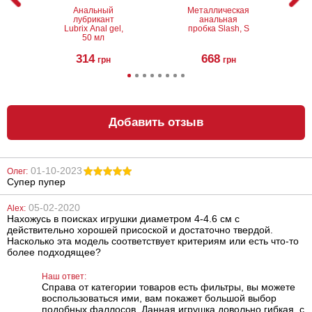
Анальный
Металлическая
лубрикант
анальная
Lubrix Anal gel,
пробка Slash, S
50 мл
314
668
грн
грн
Добавить отзыв
01-10-2023
Олег:
Супер пупер
Вагинальные
Металлическая
шарики Lelo
анальная
Luna Beads
пробка Slash, M
05-02-2020
Alex:
Нахожусь в поисках игрушки диаметром 4-4.6 см с
действительно хорошей присоской и достаточно твердой.
2186
748
грн
грн
Насколько эта модель соответствует критериям или есть что-то
более подходящее?
Наш ответ:
Справа от категории товаров есть фильтры, вы можете
воспользоваться ими, вам покажет большой выбор
подобных фаллосов. Данная игрушка довольно гибкая, с