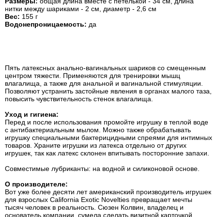
Размеры:
общая длина вместе с петелькой - 34 см, длина
нитки между шариками - 2 см, диаметр - 2,6 см
Вес:
155 г
Водонепроницаемость:
да
Пять латексных анально-вагинальных шариков со смещенным
центром тяжести. Применяются для тренировки мышц
влагалища, а также для анальной и вагинальной стимуляции.
Позволяют устранить застойные явления в органах малого таза,
повысить чувствительность стенок влагалища.
Уход и гигиена:
Перед и после использования промойте игрушку в теплой воде
с антибактериальным мылом. Можно также обрабатывать
игрушку специальными бактерицидными спреями для интимных
товаров. Храните игрушки из латекса отдельно от других
игрушек, так как латекс склонен впитывать посторонние запахи.
Совместимые лубриканты: на водной и силиконовой основе.
О производителе:
Вот уже более десяти лет американский производитель игрушек
для взрослых California Exotic Novelties превращает мечты
тысяч человек в реальность. Сюзен Колвин, владелец и
основатель компании, сумела сделать визитной карточкой