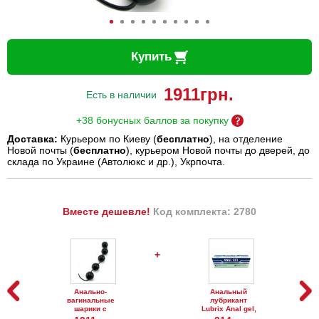
Купить
1911
грн.
Есть в наличии
+38 бонусных баллов за покупку
Доставка:
Курьером по Киеву (
бесплатно
), на отделение
Новой почты (
бесплатно
), курьером Новой почты до дверей, до
склада по Украине (Автолюкс и др.), Укрпочта.
Вместе дешевле!
Код комплекта: 2780
+
Анально-
Анальный
вагинальные
лубрикант
шарики с
Lubrix Anal gel,
кольцом Power
50 мл