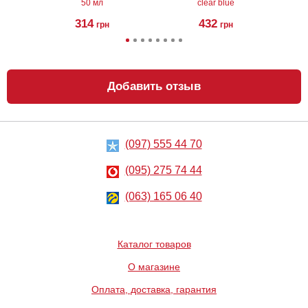
50 мл
clear blue
314
432
грн
грн
Добавить отзыв
(097) 555 44 70
Гель Fisting Gel,
Анальная
200 мл
пробка-
расширитель с
(095) 275 74 44
вибратором
Expandable Butt
Plug
1030
1266
грн
(063) 165 06 40
грн
Каталог товаров
О магазине
Оплата, доставка, гарантия