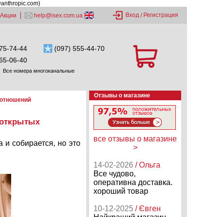
@anthropic.com)
Вход
Регистрация
Акции
help@isex.com.ua
/
75-74-44
(097) 555-44-70
65-06-40
Все номера многоканальные
Отзывы о магазине
 отношений
 открытых
все отзывы о магазине
а и собирается, но это
>
14-02-2026
/ Ольга
Все чудово,
оперативна доставка.
хороший товар
10-12-2025
/ Євген