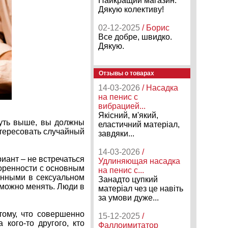
Найкращий магазин.
Дякую колективу!
02-12-2025
/ Борис
Все добре, швидко.
Дякую.
Отзывы о товарах
14-03-2026
/ Насадка
на пенис с
вибрацией...
Якісний, м'який,
чуть выше, вы должны
еластичний матеріал,
интересовать случайный
завдяки...
14-03-2026
/
риант – не встречаться
Удлиняющая насадка
воренности с основным
на пенис с...
енными в сексуальном
Занадто цупкий
 можно менять. Люди в
матеріал чез це навіть
за умови дуже...
ому, что совершенно
15-12-2025
/
кого-то другого, кто
Фаллоимитатор