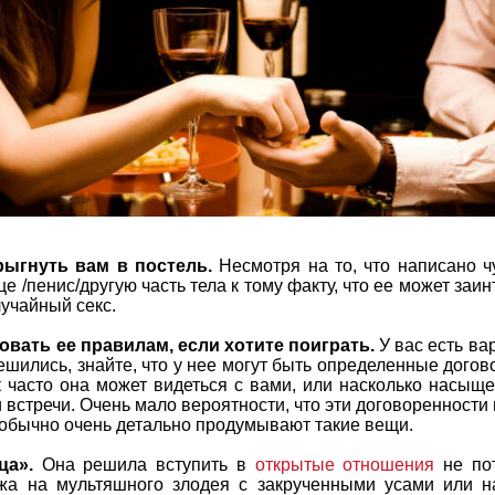
рыгнуть вам в постель.
Несмотря на то, что написано 
це /пенис/другую часть тела к тому факту, что ее может за
лучайный секс.
овать ее правилам, если хотите поиграть.
У вас есть ва
решились, знайте, что у нее могут быть определенные дого
к часто она может видеться с вами, или насколько насыщ
 встречи. Очень мало вероятности, что эти договоренности
обычно очень детально продумывают такие вещи.
ца».
Она решила вступить в
открытые отношения
не пот
жа на мультяшного злодея с закрученными усами или на 