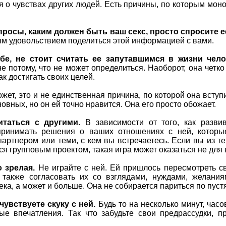
 о чувствах других людей. Есть причины, по которым моно
опросы, каким должен быть ваш секс, просто спросите е
ым удовольствием поделиться этой информацией с вами.
ебе, не стоит считать ее запутавшимся в жизни чело
 потому, что не может определиться. Наоборот, она четко
ак достигать своих целей.
жет, это и не единственная причина, по которой она всту
вных, но он ей точно нравится. Она его просто обожает.
итаться с другими.
В зависимости от того, как развив
принимать решения о ваших отношениях с ней, которы
артнером или теми, с кем вы встречаетесь. Если вы из те
ся групповым проектом, такая игра может оказаться не для 
 зрелая.
Не играйте с ней. Ей пришлось пересмотреть св
 также согласовать их со взглядами, нуждами, желани
ка, а может и больше. Она не собирается париться по пуст
чувствуете скуку с ней.
Будь то на несколько минут, часо
е впечатления. Так что забудьте свои предрассудки, п