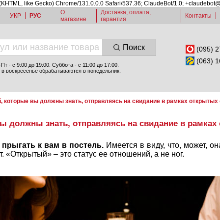
 (KHTML, like Gecko) Chrome/131.0.0.0 Safari/537.36; ClaudeBot/1.0; +claudebot
О
Доставка, оплата,
УКР
РУС
Контакты
магазине
гарантия
Поиск
(095) 2
(063) 1
т - c 9:00 до 19:00. Суббота - с 11:00 до 17:00.
 в воскресенье обрабатываются в понедельник.
, которые вы должны знать, отправляясь на свидание в рамках открытых
вы должны знать, отправляясь на свидание в рамках
 прыгать к вам в постель.
Имеется в виду, что, может, он
 «Открытый» – это статус ее отношений, а не ног.