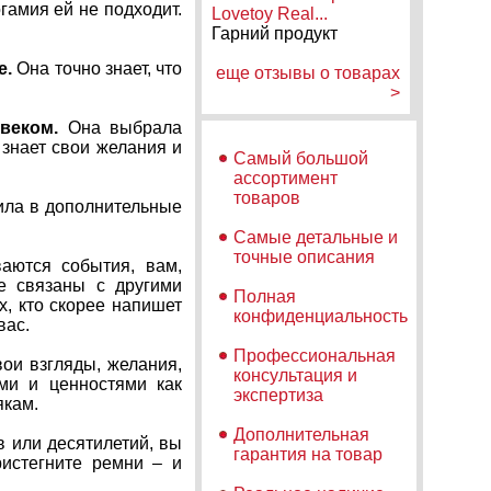
гамия ей не подходит.
Lovetoy Real...
Гарний продукт
е.
Она точно знает, что
еще отзывы о товарах
>
веком.
Она выбрала
 знает свои желания и
Самый большой
ассортимент
товаров
пила в дополнительные
Самые детальные и
точные описания
аются события, вам,
е связаны с другими
Полная
х, кто скорее напишет
конфиденциальность
вас.
Профессиональная
ои взгляды, желания,
консультация и
ями и ценностями как
экспертиза
якам.
Дополнительная
в или десятилетий, вы
гарантия на товар
ристегните ремни – и