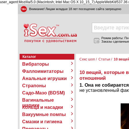
user_agent:Mozilla/5.0 (Macintosh; Intel Mac OS X 10_15_7) AppleWebKit/537.36
Внимание! Лицам младше 18 лет посещение сайта запрещено
Режим работы: Пн-П
Заказы сделанные
Каталог
Секс шоп
/
Статьи
/
10 вещей
Вибраторы
Фаллоимитаторы
10 вещей, которые 
отношений
Анальные игрушки
1. Она не собирается
Страпоны
не установленный факт.
Садо-Мазо (BDSM)
Вагинальные
шарики
Кольца и насадки
Вакуумные помпы
Смазки и гигиена
Препараты