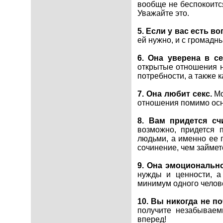
вообще не беспокоится
Уважайте это.
5. Если у вас есть в
ей нужно, и с громадн
6. Она уверена в с
открытые отношения не
потребности, а также к
7. Она любит секс.
Мо
отношения помимо осно
8. Вам придется сч
возможно, придется 
людьми, а именно ее п
сочинение, чем займет
9. Она эмоционально
нужды и ценности, а
минимум одного челове
10. Вы никогда не по
получите незабываемы
вперед!