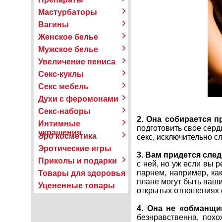
Мастурбаторы
Вагины
Женское белье
Мужское белье
Увеличение пениса
Секс-куклы
Секс мебель
Духи с феромонами
Секс-наборы
2. Она собирается п
Интимные
подготовить свое серд
украшения
Эро косметика
секс, исключительно с
Эротические игры
3. Вам придется след
Приколы и подарки
с ней, но уж если вы 
парнем, например, ка
Товары для здоровья
плане могут быть ваши
Уцененные товары
открытых отношениях 
4. Она не «обманщи
безнравственна, похо