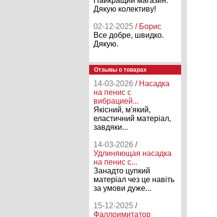
Найкращий магазин.
Дякую колективу!
02-12-2025
/ Борис
Все добре, швидко.
Дякую.
Отзывы о товарах
14-03-2026
/ Насадка
на пенис с
вибрацией...
Якісний, м'який,
еластичний матеріал,
завдяки...
14-03-2026
/
Удлиняющая насадка
на пенис с...
Занадто цупкий
матеріал чез це навіть
за умови дуже...
15-12-2025
/
Фаллоимитатор