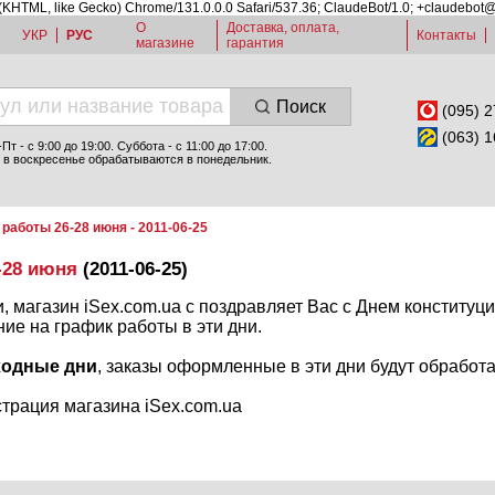
 (KHTML, like Gecko) Chrome/131.0.0.0 Safari/537.36; ClaudeBot/1.0; +claudebot
О
Доставка, оплата,
УКР
РУС
Контакты
магазине
гарантия
Поиск
(095) 2
(063) 1
т - c 9:00 до 19:00. Суббота - с 11:00 до 17:00.
 в воскресенье обрабатываются в понедельник.
работы 26-28 июня - 2011-06-25
-28 июня
(2011-06-25)
 магазин iSex.com.ua с поздравляет Вас с Днем конституц
е на график работы в эти дни.
ыходные дни
, заказы оформленные в эти дни будут обработ
трация магазина iSex.com.ua