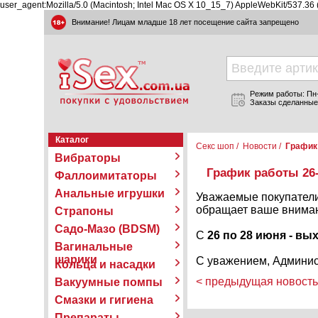
user_agent:Mozilla/5.0 (Macintosh; Intel Mac OS X 10_15_7) AppleWebKit/537.36
Внимание! Лицам младше 18 лет посещение сайта запрещено
Режим работы: Пн-П
Заказы сделанные
Каталог
Секс шоп
/
Новости
/
График 
Вибраторы
График работы 26
Фаллоимитаторы
Анальные игрушки
Уважаемые покупатели,
обращает ваше внимани
Страпоны
Садо-Мазо (BDSM)
С
26 по 28 июня - в
Вагинальные
шарики
С уважением, Админис
Кольца и насадки
< предыдущая новость
Вакуумные помпы
Смазки и гигиена
Препараты