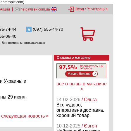
@anthropic.com)
Вход
Регистрация
Акции
help@isex.com.ua
/
75-74-44
(097) 555-44-70
65-06-40
Все номера многоканальные
Отзывы о магазине
ии Украины и
все отзывы о магазине
>
аны 29 июня.
14-02-2026
/ Ольга
Все чудово,
оперативна доставка.
хороший товар
следующая новость >
10-12-2025
/ Євген