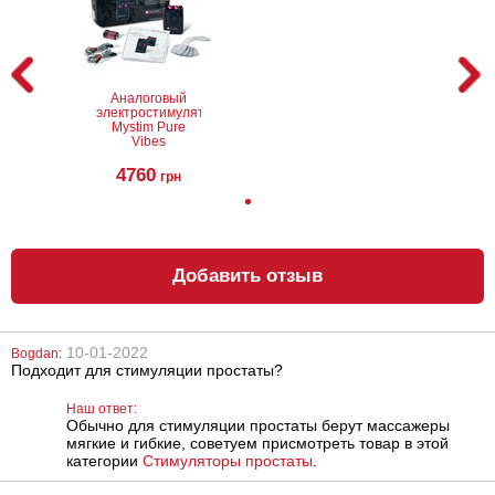
Охлаждающий
Многофункциональный
бальзам для
вибратор
сосков Nip Zip
California Exotic
Novelties Venus
Penis
454
2040
грн
грн
Аналоговый
электростимулятор
Mystim Pure
Vibes
4760
грн
Добавить отзыв
Зажимы для
Бондажный
сосков Fetish
набор Fetish
Fantasy Series
Fantasy Series
Rock Hard
Heavy-Duty
Nipple Clamps
Hogtie Kit
10-01-2022
Bogdan:
886
1380
грн
грн
Подходит для стимуляции простаты?
Наш ответ:
Обычно для стимуляции простаты берут массажеры
мягкие и гибкие, советуем присмотреть товар в этой
категории
Стимуляторы простаты
.