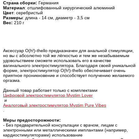
Страна сборки:
Германия
Материал
: отшлифованный хирургический алюминий
Цвет
: серебристый
Размеры
: длина - 14 см, диаметр - 3,5 см
Вес:
210 г
Аксессуар O(h!)-thello предназначен для анальной стимуляции,
но вы с абсолютно той же лёгкостью и тем же незабываемым
удовольствием сможете использовать его в качестве
вагинального электростимулятора. Благодаря своей уникальной
форме, электростимулятор O(h!)-thello обеспечивает очень
приятное проникновение и способствует получению желаемого
оргазма.
Данный товар работает только с комплектами
Цифровой электростимулятор Mystim Lover
и
Аналоговый электростимулятор Mystim Pure Vibes
.
Меры предосторожности:
- Без предварительной консультации с врачом, лицам с
электронными или металлическими имплантами (например,
кардиостимуляторами) использование