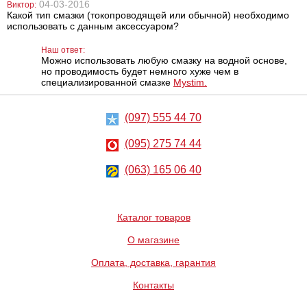
04-03-2016
Виктор:
Какой тип смазки (токопроводящей или обычной) необходимо
использовать с данным аксессуаром?
Наручные
Зажимы для
Наш ответ:
ремни Sex-
электростимуляции
Fesseln
Mystim Barry Bite
Можно использовать любую смазку на водной основе,
но проводимость будет немного хуже чем в
специализированной смазке
Mystim.
1088
2838
грн
грн
(097) 555 44 70
(095) 275 74 44
(063) 165 06 40
Электрозажимы
Помпа с
Каталог товаров
на соски Shock
вибрацией
Therapy Nipple
Pipedream PDX
Clamps Black
Elite Tip Teazer
О магазине
Power Pump
2117
4410
грн
грн
Оплата, доставка, гарантия
Контакты