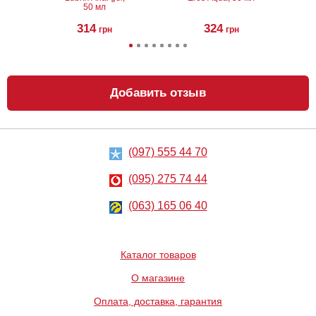
50 мл
314
324
грн
грн
Добавить отзыв
(097) 555 44 70
Анальный
Металлическая
лубрикант на
анальная
водной основе
пробка Slash, S
(095) 275 74 44
Just Glide Anal,
50 мл
267
668
грн
(063) 165 06 40
грн
Каталог товаров
О магазине
Оплата, доставка, гарантия