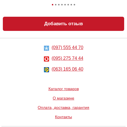
Добавить отзыв
(097) 555 44 70
Анальный
Металлическая
лубрикант на
анальная
водной основе
пробка Slash, S
(095) 275 74 44
Just Glide Anal,
50 мл
267
668
грн
(063) 165 06 40
грн
Каталог товаров
О магазине
Оплата, доставка, гарантия
Контакты
Вибратор Baile
Вибратор Scala
Waves Of
Rubber pink
Pleasure Fantasy
vibrator