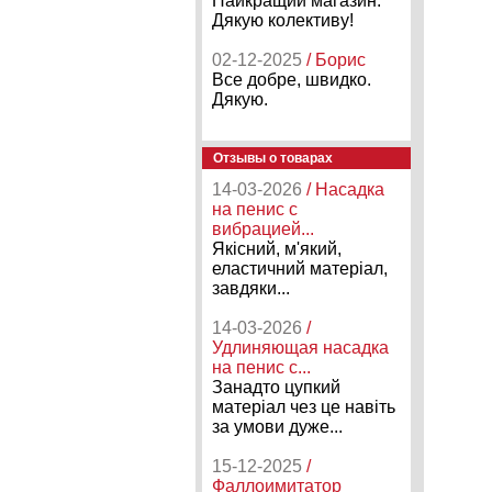
Найкращий магазин.
Дякую колективу!
02-12-2025
/ Борис
Все добре, швидко.
Дякую.
Отзывы о товарах
14-03-2026
/ Насадка
на пенис с
вибрацией...
Якісний, м'який,
еластичний матеріал,
завдяки...
14-03-2026
/
Удлиняющая насадка
на пенис с...
Занадто цупкий
матеріал чез це навіть
за умови дуже...
15-12-2025
/
Фаллоимитатор