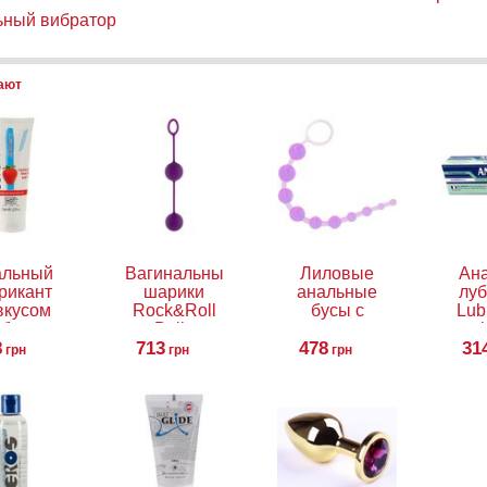
ьный вибратор
пают
альный
Вагинальные
Лиловые
Ан
рикант
шарики
анальные
луб
вкусом
Rock&Roll
бусы с
Lub
убники
Balls
кольцом
gel
8
Hot
713
Lavender
478
31
грн
грн
грн
erglide
wberry,
5 мл