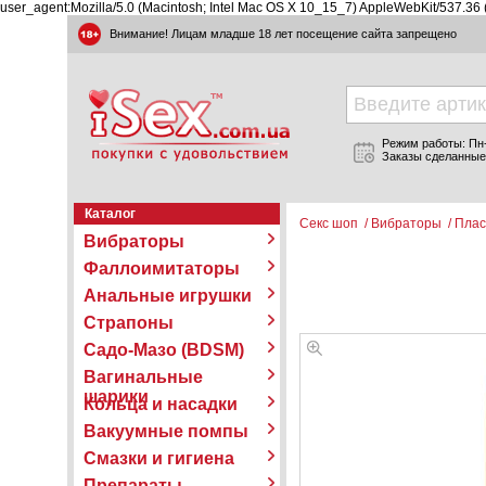
user_agent:Mozilla/5.0 (Macintosh; Intel Mac OS X 10_15_7) AppleWebKit/537.36
Внимание! Лицам младше 18 лет посещение сайта запрещено
Режим работы: Пн-П
Заказы сделанные
Каталог
Секс шоп
/
Вибраторы
/
Плас
Вибраторы
Фаллоимитаторы
Анальные игрушки
Страпоны
Садо-Мазо (BDSM)
Вагинальные
шарики
Кольца и насадки
Вакуумные помпы
Смазки и гигиена
Препараты