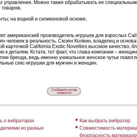
ьт управления. Можно также обрабатывать ее специальны
 товаров.
ты: на водной и силиконовой основе.
ет американский производитель игрушек для взрослых Califo
ч человек в реальность. Сюзен Колвин, владелец и основа
й карточкой California Exotic Novelties высокое качество, б
 к деталям. Кстати, тот факт, что глава компании – женщи
тии бренда, ведь именно уникальное женское чутье помогло
льные секс-игрушки для мужчин и женщин.
ть о вибраторах
Как выбрать вибратор
зделиями из разных
Совместимость материал
безопасность материало