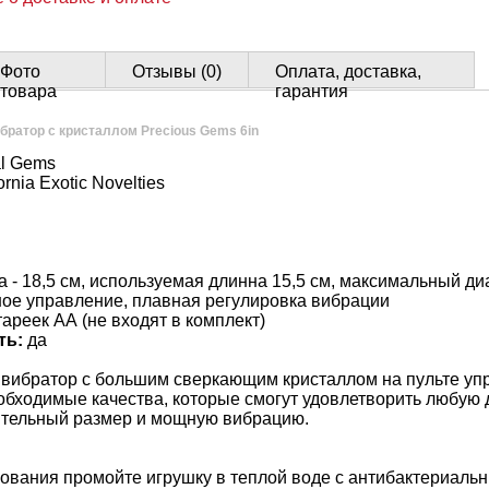
Фото
Отзывы (0)
Оплата, доставка,
товара
гарантия
братор с кристаллом Precious Gems 6in
al Gems
fornia Exotic Novelties
а - 18,5 см, используемая длинна 15,5 см, максимальный диа
ое управление, плавная регулировка вибрации
тареек АА (не входят в комплект)
ть:
да
вибратор с большим сверкающим кристаллом на пульте уп
еобходимые качества, которые смогут удовлетворить любую д
ительный размер и мощную вибрацию.
зования промойте игрушку в теплой воде с антибактериаль