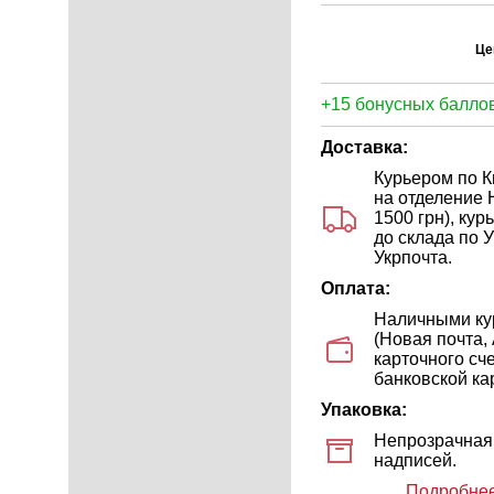
Це
+15 бонусных баллов
Доставка:
Курьером по Ки
на отделение 
1500 грн), ку
до склада по У
Укрпочта.
Оплата:
Наличными кур
(Новая почта,
карточного сч
банковской кар
Упаковка:
Непрозрачная 
надписей.
Подробнее