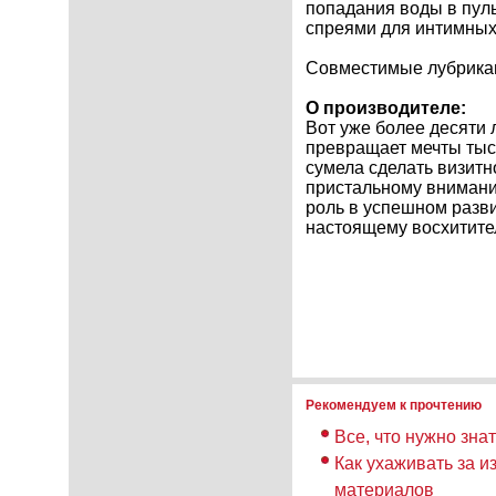
попадания воды в пул
спреями для интимных
Совместимые лубрикан
О производителе:
Вот уже более десяти л
превращает мечты тыся
сумела сделать визитно
пристальному вниманию
роль в успешном разви
настоящему восхитите
Рекомендуем к прочтению
Все, что нужно зна
Как ухаживать за и
материалов