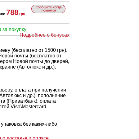
788
на:
грн
 за покупку
Подробнее о бонусах
еву (бесплатно от 1500 грн),
Новой почты (бесплатно от
рьером Новой почты до дверей,
краине (Автолюкс и др.),
ьеру, оплата при получении
 Автолюкс и др.), пополнение
ета (Приватбанк), оплата
той Visa\Mastercard.
упаковка без каких-либо
 о доставке и оплате