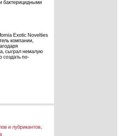
ми бактерицидными
rnia Exotic Novelties
тель компании,
лагодаря
на, сыграл немалую
 создать по-
ов и лубрикантов,
в