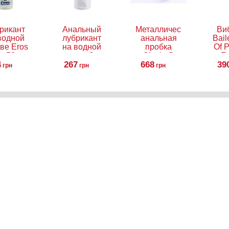
рикант
Анальный
Металлическая
Ви
водной
лубрикант
анальная
Bail
ве Eros
на водной
пробка
Of 
, 50 мл
основе Just
Slash, S
Fa
4
Glide Anal,
267
668
39
грн
грн
грн
50 мл
ать и ухаживать за игрушкой
Как пользоваться анальными п