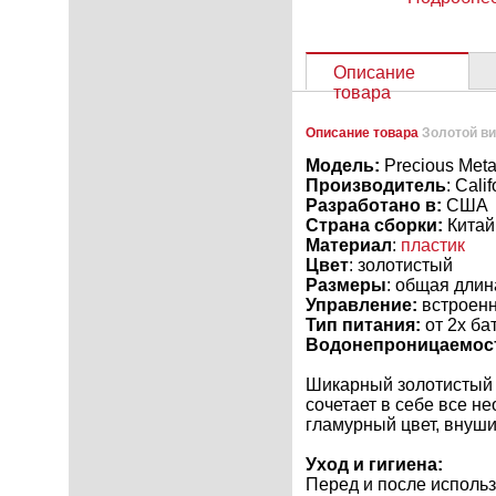
Описание
товара
Описание товара
Золотой ви
Модель:
Precious Met
Производитель
: Cali
Разработано в:
США
Страна сборки:
Китай
Материал
:
пластик
Цвет
: золотистый
Размеры
: общая длин
Управление:
встроенн
Тип питания:
от 2х ба
Водонепроницаемос
Шикарный золотистый 
сочетает в себе все н
гламурный цвет, внуш
Уход и гигиена:
Перед и после исполь