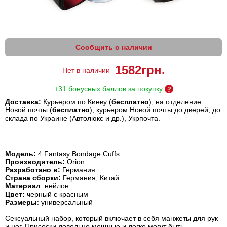
Сообщить о наличии
1582
грн.
Нет в наличии
+31 бонусных баллов за покупку
Доставка:
Курьером по Киеву (
бесплатно
), на отделение
Новой почты (
бесплатно
), курьером Новой почты до дверей, до
склада по Украине (Автолюкс и др.), Укрпочта.
Модель:
4 Fantasy Bondage Cuffs
Производитель:
Orion
Разработано в:
Германия
Страна сборки:
Германия,
Китай
Материал
: нейлон
Цвет:
черный с красным
Размеры
: универсальный
Сексуальный набор, который включает в себя манжеты для рук
и ног. Присоски довольно мощные и легко могут быть