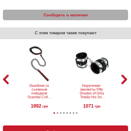
Сообщить о наличии
С этим товаром также покупают
Ошейник со
Наручники-
съемным
манжеты Fifty
поводком
Shades of Grey
Scandal Collar
Totally His Soft
with Leash
Handcuffs
1892
1071
грн
грн