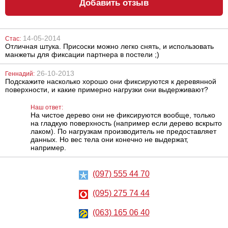
Добавить отзыв
14-05-2014
Стас:
Отличная штука. Присоски можно легко снять, и использовать
Наручники
Пара карабинов
манжеты для фиксации партнера в постели ;)
Scandal Corset
Cuffs
26-10-2013
Геннадий:
Подскажите насколько хорошо они фиксируются к деревянной
1658
448
грн
грн
поверхности, и какие примерно нагрузки они выдерживают?
Наш ответ:
На чистое дерево они не фиксируются вообще, только
на гладкую поверхность (например если дерево вскрыто
лаком). По нагрузкам производитель не предоставляет
данных. Но вес тела они конечно не выдержат,
например.
(097) 555 44 70
Анальный
Лубрикант на
лубрикант
водной основе
Lubrix Anal gel,
Eros Aqua, 50 мл
(095) 275 74 44
50 мл
314
324
грн
грн
(063) 165 06 40