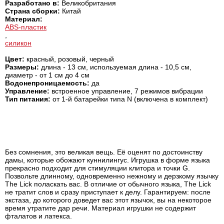
Разработано в:
Великобритания
Страна сборки:
Китай
Материал:
ABS-пластик
,
силикон
Цвет:
красный, розовый, черный
Размеры:
длина - 13 см, используемая длина - 10,5 см,
диаметр - от 1 см до 4 см
Водонепроницаемость:
да
Управление:
встроенное управление, 7 режимов вибрации
Тип питания:
от 1-й батарейки типа N (включена в комплект)
Без сомнения, это великая вещь. Её оценят по достоинству
дамы, которые обожают куннилингус. Игрушка в форме языка
прекрасно подходит для стимуляции клитора и точки G.
Позвольте длинному, одновременно нежному и дерзкому язычку
The Lick поласкать вас. В отличие от обычного языка, The Lick
не тратит слов и сразу приступает к делу. Гарантируем: после
экстаза, до которого доведет вас этот язычок, вы на некоторое
время утратите дар речи. Материал игрушки не содержит
фталатов и латекса.