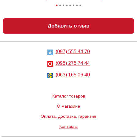
Добавить отзыв
(097) 555 44 70
Силиконовые
Анальный
вагинальные
лубрикант
шарики Pretty
Lubrix Anal gel,
(095) 275 74 44
Love Orgasmic
50 мл
Ball
1058
314
грн
(063) 165 06 40
грн
Каталог товаров
О магазине
Оплата, доставка, гарантия
Контакты
Фаллоимитатор
Вибратор Doc
Lovetoy Glass
Johnson Velvet
Romance