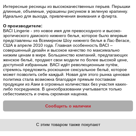
Интересные ресницы из высококачественных перьев. Перышки
длинные, объемные, украшены рисунком в зеленую крапинку.
Идеально для выхода, привлечения внимания и флирта.
О производителе:
BACI Lingerie - это новое имя для превосходного и высоко-
эротического дамского нижнего белья, которое было впервые
представлены на Всемирном Шоу нижнего белья в Лас-Вегасе,
США в апреле 2010 года. Главная особенность BACI –
совершенный дизайн и высокое качество по максимально
низким ценам в мире. Большинство компаний, предлагающих
женское бельё, продают свои модели по более высокой цене,
доступной избранным. BACI идёт революционным путём,
стремясь предложить роскошное сексуальное бельё, которое
может позволить себе каждый. Новая для этого рынка ценовая
политика стала возможна благодаря прямым поставкам
продукции из Азии в огромных количествах без участия каких-
либо посредников. В ценообразовании учитывается только
себестоимость и очень скромная наценка.
Сообщить о наличии
С этим товаром также покупают