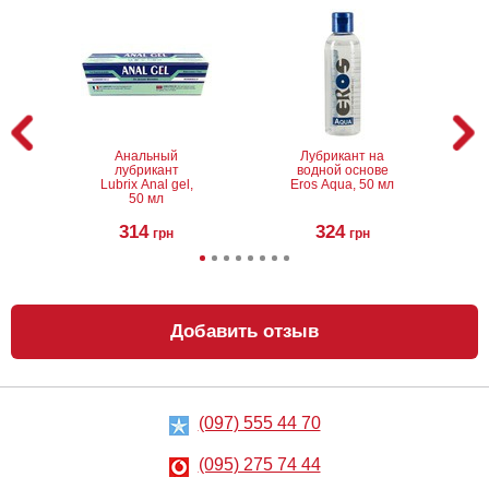
Анальный
Лубрикант на
лубрикант
водной основе
Lubrix Anal gel,
Eros Aqua, 50 мл
50 мл
314
324
грн
грн
Добавить отзыв
(097) 555 44 70
Анальный
Металлическая
лубрикант на
анальная
водной основе
пробка Slash, S
(095) 275 74 44
Just Glide Anal,
50 мл