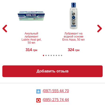
Анальный
Лубрикант на
лубрикант
водной основе
Lubrix Anal gel,
Eros Aqua, 50 мл
50 мл
314
324
грн
грн
Добавить отзыв
(097) 555 44 70
Анальный
Металлическая
лубрикант на
анальная
водной основе
пробка Slash, S
(095) 275 74 44
Just Glide Anal,
50 мл