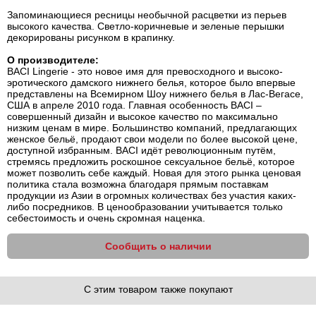
Запоминающиеся ресницы необычной расцветки из перьев
высокого качества. Светло-коричневые и зеленые перышки
декорированы рисунком в крапинку.
О производителе:
BACI Lingerie - это новое имя для превосходного и высоко-
эротического дамского нижнего белья, которое было впервые
представлены на Всемирном Шоу нижнего белья в Лас-Вегасе,
США в апреле 2010 года. Главная особенность BACI –
совершенный дизайн и высокое качество по максимально
низким ценам в мире. Большинство компаний, предлагающих
женское бельё, продают свои модели по более высокой цене,
доступной избранным. BACI идёт революционным путём,
стремясь предложить роскошное сексуальное бельё, которое
может позволить себе каждый. Новая для этого рынка ценовая
политика стала возможна благодаря прямым поставкам
продукции из Азии в огромных количествах без участия каких-
либо посредников. В ценообразовании учитывается только
себестоимость и очень скромная наценка.
Сообщить о наличии
С этим товаром также покупают