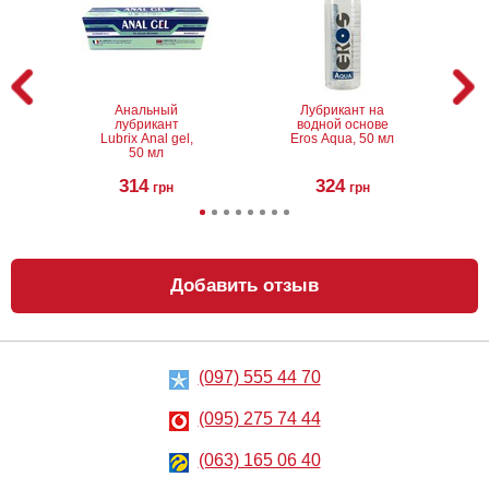
Анальный
Лубрикант на
лубрикант
водной основе
Lubrix Anal gel,
Eros Aqua, 50 мл
50 мл
314
324
грн
грн
Добавить отзыв
(097) 555 44 70
Анальный
Металлическая
лубрикант на
анальная
водной основе
пробка Slash, S
(095) 275 74 44
Just Glide Anal,
50 мл
267
668
грн
(063) 165 06 40
грн