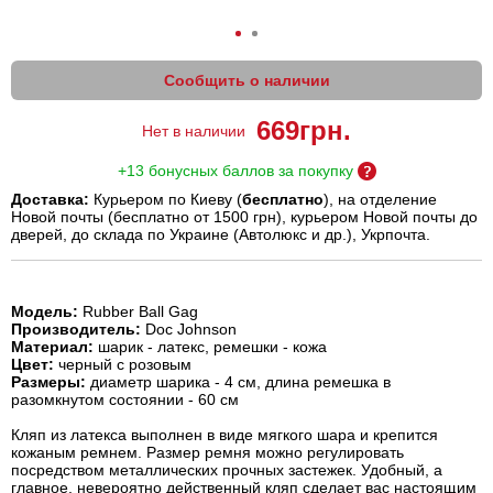
Сообщить о наличии
669
грн.
Нет в наличии
+13 бонусных баллов за покупку
Доставка:
Курьером по Киеву (
бесплатно
), на отделение
Новой почты (бесплатно от 1500 грн), курьером Новой почты до
дверей, до склада по Украине (Автолюкс и др.), Укрпочта.
Модель:
Rubber Ball Gag
Производитель:
Doc Johnson
Материал:
шарик - латекс, ремешки - кожа
Цвет:
черный с розовым
Размеры:
диаметр шарика - 4 см, длина ремешка в
разомкнутом состоянии - 60 см
Кляп из латекса выполнен в виде мягкого шара и крепится
кожаным ремнем. Размер ремня можно регулировать
посредством металлических прочных застежек. Удобный, а
главное, невероятно действенный кляп сделает вас настоящим