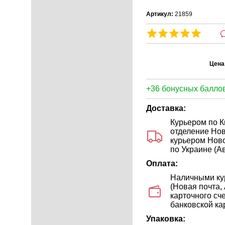
Артикул:
21859
Цена
+36 бонусных баллов
Доставка:
Курьером по К
отделение Нов
курьером Ново
по Украине (Ав
Оплата:
Наличными кур
(Новая почта,
карточного сч
банковской кар
Упаковка: