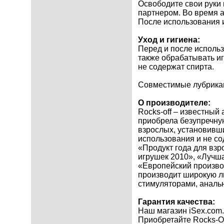
Освободите свои руки 
партнером. Во время а
После использования и
Уход и гигиена:
Перед и после исполь
также обрабатывать и
не содержат спирта.
Совместимые лубрикан
О производителе:
Rocks-off – известный
приобрела безупречну
взрослых, установивш
использования и не со
«Продукт года для взр
игрушек 2010», «Лучш
«Европейский произво
производит широкую л
стимуляторами, аналь
Гарантия качества:
Наш магазин iSex.com
Приобретайте Rocks-Of