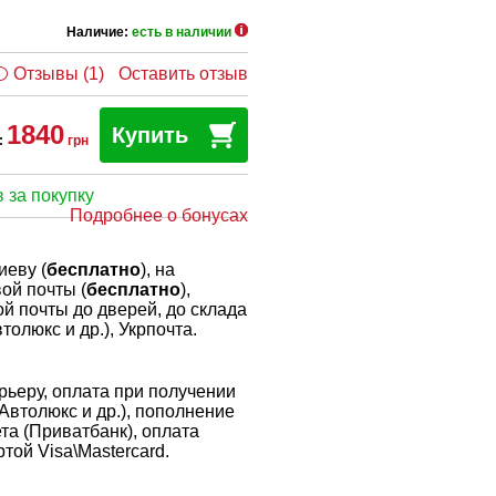
Наличие:
есть в наличии
Отзывы (1)
Оставить отзыв
1840
Купить
:
грн
 за покупку
Подробнее о бонусах
иеву (
бесплатно
), на
ой почты (
бесплатно
),
й почты до дверей, до склада
толюкс и др.), Укрпочта.
ьеру, оплата при получении
 Автолюкс и др.), пополнение
ета (Приватбанк), оплата
той Visa\Mastercard.