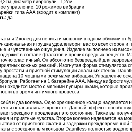
9,2см, диаметр вибропули - 1,2см
ое управление, 10 режимов вибрации
арейки типа ААА (входит в комплект)
ть:
да
аты и 2 колец для пениса и мошонки в одном обличии от б
ункциональная игрушка удовлетворит вас со всех сторон и 
ые и чувственные ощущения. Изделие выполнено из высок
содержит в составе фталатов и прочих вредных веществ. М
аточно эластичный. Он абсолютно безвредный для здоровья
приятных кожных реакций. Изогнутая форма стимулятора с
у простаты и приятной стимуляции анальных стенок. Daunt
снащена 10 мощными режимами вибрации. Управление осу
бропуле. Работает на 1 батарейке ААА. Между вибростимул
и находится место с мягкими пупырышками, которые произ
ости во время интимного процесса.
 себя и два колечка. Одно эрекционное кольцо надевается н
 его и останавливает кровоток. Данный эффект способству
ивает эрекцию и продлевает это состояние. Также вы получ
ия и приятные чувства. Второе колечко надевается на мо
ьствия от приятного сжатия и задержки преждевременной 
таты с эрекционным кольцом Dauntless полностью водоне