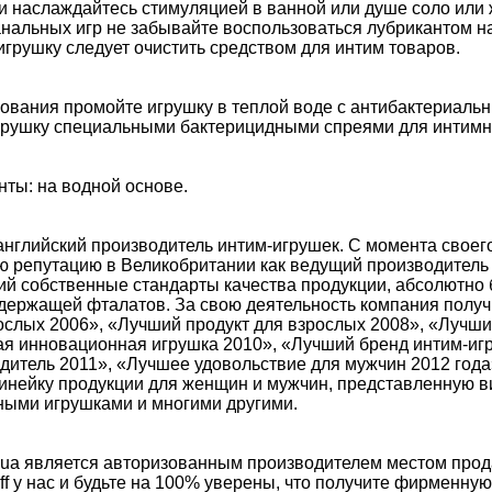
и наслаждайтесь стимуляцией в ванной или душе соло или 
нальных игр не забывайте воспользоваться лубрикантом н
грушку следует очистить средством для интим товаров.
зования промойте игрушку в теплой воде с антибактериал
грушку специальными бактерицидными спреями для интимн
ты: на водной основе.
 английский производитель интим-игрушек. С момента своег
ю репутацию в Великобритании как ведущий производитель
ий собственные стандарты качества продукции, абсолютно 
держащей фталатов. За свою деятельность компания получ
ослых 2006», «Лучший продукт для взрослых 2008», «Лучши
ая инновационная игрушка 2010», «Лучший бренд интим-иг
дитель 2011», «Лучшее удовольствие для мужчин 2012 года
инейку продукции для женщин и мужчин, представленную в
ными игрушками и многими другими.
.ua является авторизованным производителем местом прода
f у нас и будьте на 100% уверены, что получите фирменну