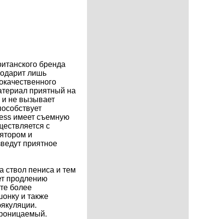
ританского бренда
подарит лишь
окачественного
атериал приятный на
 и не вызывает
пособствует
less имеет съемную
ществляется с
ятором и
ведут приятное
а ствол пениса и тем
ет продлению
ите более
шонку и также
эякуляции.
проницаемый.