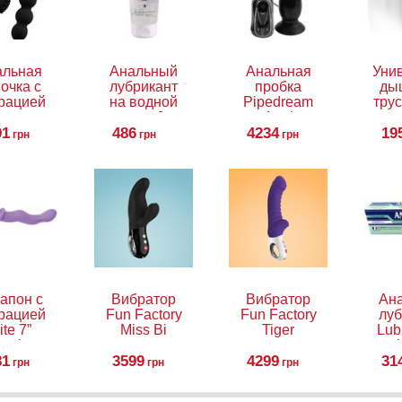
альная
Анальный
Анальная
Уни
очка с
лубрикант
пробка
ды
рацией
на водной
Pipedream
трус
vetoy
основе Just
Anal
на
91
licone
Glide Anal,
486
4234
Fantasy
19
Un
грн
грн
грн
ower
200 мл
Collection
Bre
eads
Vibrating
Ha
mulator
Thruster
апон с
Вибратор
Вибратор
Ан
рацией
Fun Factory
Fun Factory
луб
ite 7”
Miss Bi
Tiger
Lub
rating
gel
81
netrix
3599
4299
31
грн
грн
грн
ildo