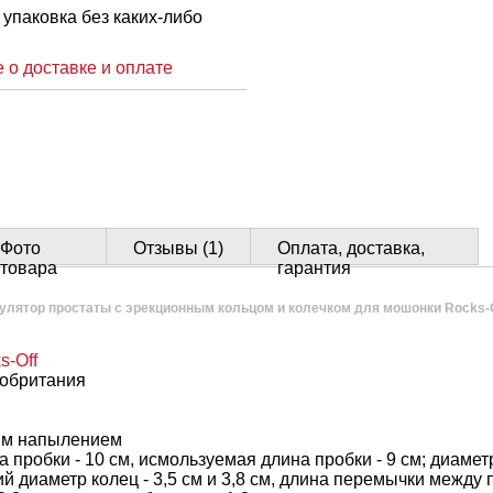
упаковка без каких-либо
 о доставке и оплате
Фото
Отзывы (1)
Оплата, доставка,
товара
гарантия
лятор простаты с эрекционным кольцом и колечком для мошонки Rocks-O
s-Off
обритания
ым напылением
пробки - 10 см, исмользуемая длина пробки - 9 см; диаметр
ий диаметр колец - 3,5 см и 3,8 см, длина перемычки между 