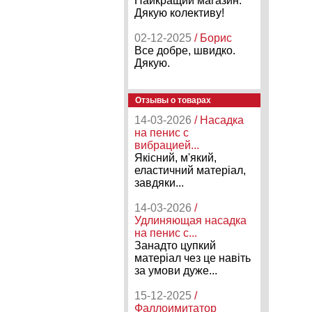
Найкращий магазин.
Дякую колективу!
02-12-2025
/ Борис
Все добре, швидко.
Дякую.
Отзывы о товарах
14-03-2026
/ Насадка
на пенис с
вибрацией...
Якісний, м'який,
еластичний матеріал,
завдяки...
14-03-2026
/
Удлиняющая насадка
на пенис с...
Занадто цупкий
матеріал чез це навіть
за умови дуже...
15-12-2025
/
Фаллоимитатор