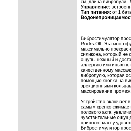
см, длина вибропули - 
Управление:
встроенн
Тип питания:
от 1 бат
Водонепроницаемос
Вибростимулятор прост
Rocks-Off. Эта многоф
максимально прекрасн
силикона, который не 
ощупь, нежный и дост
аллергию или иных не
качественному массаж
вибропулю, которая о
помощью кнопки на ви
эрекционными кольцам
массирование промежн
Устройство включает в
самым крепко сжимает
полового акта, увелич
чувствительные ощущен
приносит массу удовол
Вибростимулятор прос