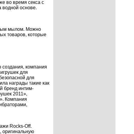
же во время секса с
а водной основе.
ьным мылом. Можно
ых товаров, которые
о создания, компания
 игрушек для
безопасной для
ила награды такие как
й бренд интим-
рушек 2011»,
». Компания
ибраторами,
жи Rocks-Off.
ю, оригинальную