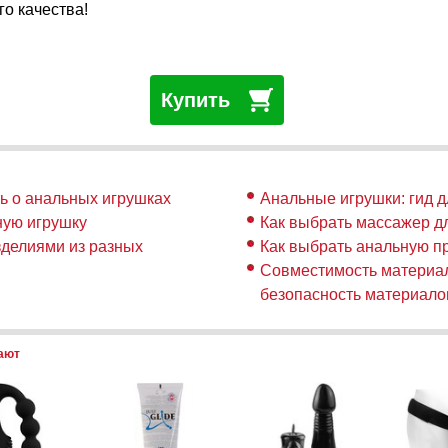
о качества!
Купить
ть о анальных игрушках
Анальные игрушки: гид д
ную игрушку
Как выбрать массажер д
зделиями из разных
Как выбрать анальную п
Совместимость материал
безопасность материало
пают