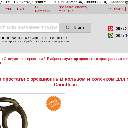
 (KHTML, like Gecko) Chrome/131.0.0.0 Safari/537.36; ClaudeBot/1.0; +claudebot
О
Доставка, оплата,
УКР
РУС
Контакты
магазине
гарантия
Поиск
(095) 2
(063) 1
т - c 9:00 до 19:00. Суббота - с 11:00 до 17:00.
 в воскресенье обрабатываются в понедельник.
и
/
Стимуляторы простаты
/
Вибростимулятор простаты с эрекционным ко
s
 простаты с эрекционным кольцом и колечком для 
Dauntless