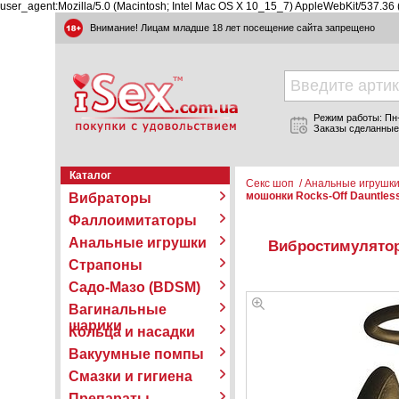
user_agent:Mozilla/5.0 (Macintosh; Intel Mac OS X 10_15_7) AppleWebKit/537.36
Внимание! Лицам младше 18 лет посещение сайта запрещено
Режим работы: Пн-П
Заказы сделанные
Каталог
Секс шоп
/
Анальные игрушк
мошонки Rocks-Off Dauntles
Вибраторы
Фаллоимитаторы
Анальные игрушки
Вибростимулятор
Страпоны
Садо-Мазо (BDSM)
Вагинальные
шарики
Кольца и насадки
Вакуумные помпы
Смазки и гигиена
Препараты