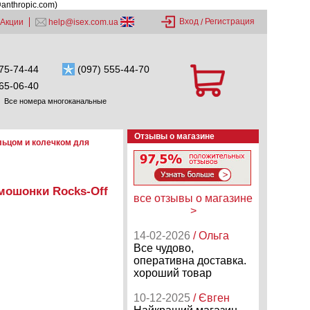
@anthropic.com)
Вход
Регистрация
Акции
help@isex.com.ua
/
75-74-44
(097) 555-44-70
65-06-40
Все номера многоканальные
Отзывы о магазине
льцом и колечком для
мошонки Rocks-Off
все отзывы о магазине
>
14-02-2026
/ Ольга
Все чудово,
оперативна доставка.
хороший товар
10-12-2025
/ Євген