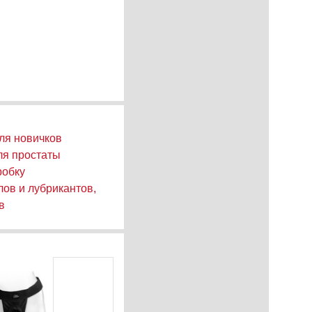
ля новичков
ля простаты
робку
ов и лубрикантов,
в