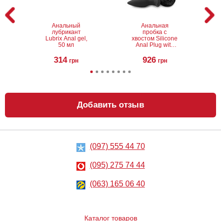
Анальный
Анальная
лубрикант
пробка с
Lubrix Anal gel,
хвостом Silicone
50 мл
Anal Plug with
Pony Tail
314
926
грн
грн
Добавить отзыв
(097) 555 44 70
Анальная
Анальная
пробка Baile Butt
пробка Seven
plug
Creations
(095) 275 74 44
Smoothy prober
clear lavender
408
488
грн
(063) 165 06 40
грн
Каталог товаров