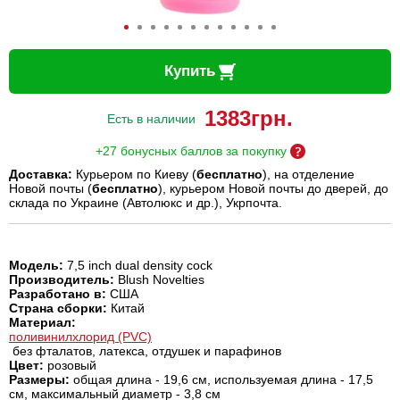
Купить
1383
грн.
Есть в наличии
+27 бонусных баллов за покупку
Доставка:
Курьером по Киеву (
бесплатно
), на отделение
Новой почты (
бесплатно
), курьером Новой почты до дверей, до
склада по Украине (Автолюкс и др.), Укрпочта.
Модель:
7,5 inch dual density cock
Производитель:
Blush Novelties
Разработано в:
США
Страна сборки:
Китай
Материал:
поливинилхлорид (PVC)
без фталатов, латекса, отдушек и парафинов
Цвет:
розовый
Размеры:
общая длина - 19,6 см, используемая длина - 17,5
см, максимальный диаметр - 3,8 см