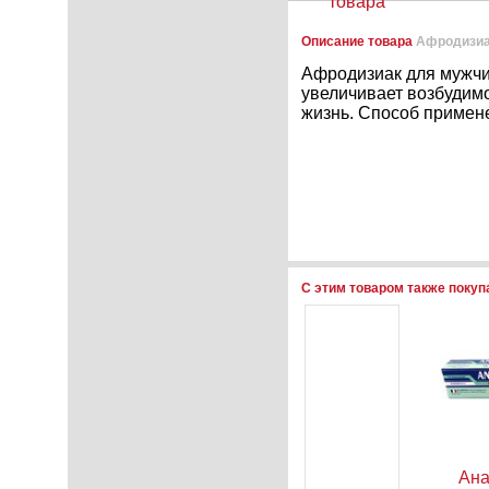
товара
Описание товара
Афродизиа
Афродизиак для мужчи
увеличивает возбудимо
жизнь. Способ применен
С этим товаром также поку
септик
Анальная
Анальный
Ан