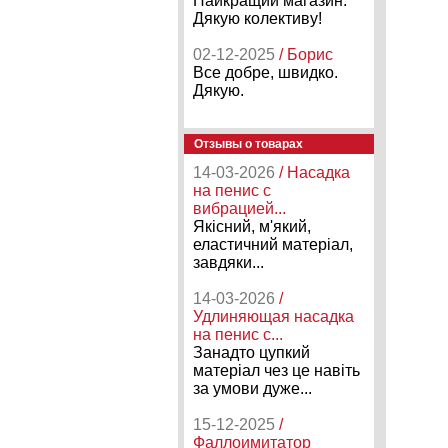
Найкращий магазин.
Дякую колективу!
02-12-2025
/ Борис
Все добре, швидко.
Дякую.
Отзывы о товарах
14-03-2026
/ Насадка
на пенис с
вибрацией...
Якісний, м'який,
еластичний матеріал,
завдяки...
14-03-2026
/
Удлиняющая насадка
на пенис с...
Занадто цупкий
матеріал чез це навіть
за умови дуже...
15-12-2025
/
Фаллоимитатор