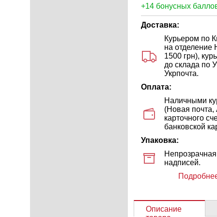
+14 бонусных баллов
Доставка:
Курьером по Ки
на отделение 
1500 грн), ку
до склада по У
Укрпочта.
Оплата:
Наличными кур
(Новая почта,
карточного сч
банковской кар
Упаковка:
Непрозрачная 
надписей.
Подробнее
Описание