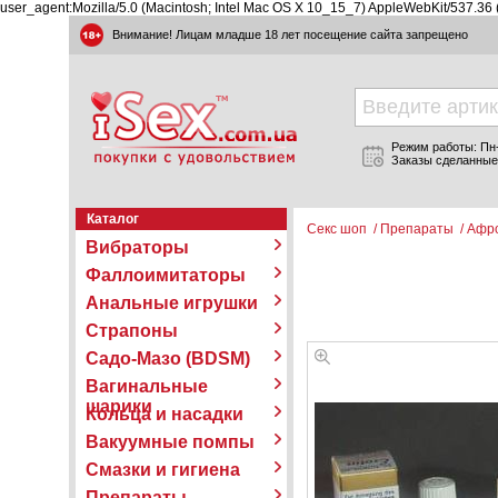
user_agent:Mozilla/5.0 (Macintosh; Intel Mac OS X 10_15_7) AppleWebKit/537.36
Внимание! Лицам младше 18 лет посещение сайта запрещено
Режим работы: Пн-П
Заказы сделанные
Каталог
Секс шоп
/
Препараты
/
Афр
Вибраторы
Фаллоимитаторы
Анальные игрушки
Страпоны
Садо-Мазо (BDSM)
Вагинальные
шарики
Кольца и насадки
Вакуумные помпы
Смазки и гигиена
Препараты