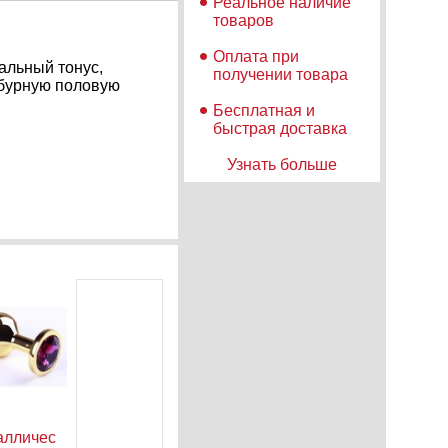
Реальное наличие
товаров
Оплата при
альный тонус,
получении товара
 бурную половую
Бесплатная и
быстрая доставка
Узнать больше
аллическая
Реалистичный
Антисептик
Ан