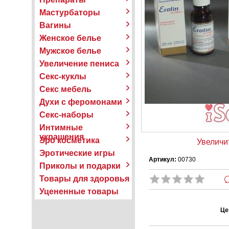
Мастурбаторы
Вагины
Женское белье
Мужское белье
Увеличение пениса
Секс-куклы
Секс мебель
Духи с феромонами
Секс-наборы
Интимные
украшения
Эро косметика
Увеличи
Эротические игры
Артикул:
00730
Приколы и подарки
Товары для здоровья
Уцененные товары
Це