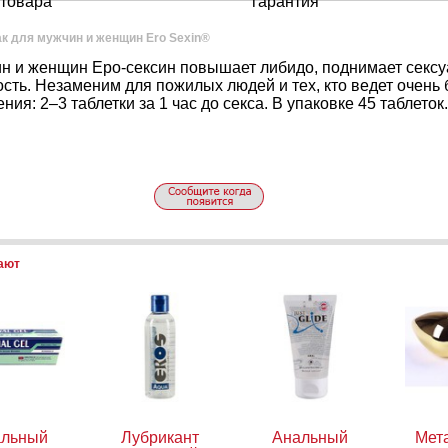
товара
гарантия
к для мужчин и женщин Ero Sexin®
н и женщин Еро-сексин повышает либидо, поднимает сексу
сть. Незаменим для пожилых людей и тех, кто ведет очень
ия: 2–3 таблетки за 1 час до секса. В упаковке 45 таблеток.
пают
альный
Лубрикант
Анальный
Мет