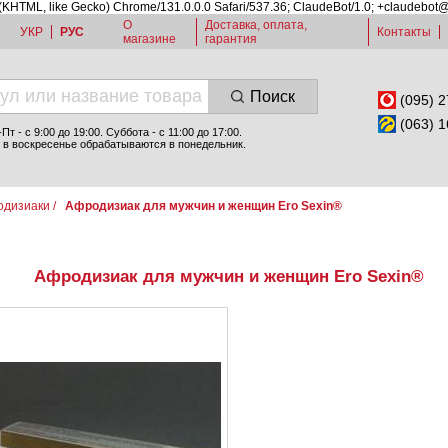
 (KHTML, like Gecko) Chrome/131.0.0.0 Safari/537.36; ClaudeBot/1.0; +claudebot
О
Доставка, оплата,
УКР
РУС
Контакты
магазине
гарантия
Поиск
(095) 2
(063) 1
т - c 9:00 до 19:00. Суббота - с 11:00 до 17:00.
 в воскресенье обрабатываются в понедельник.
одизиаки
/
Афродизиак для мужчин и женщин Ero Sexin®
Афродизиак для мужчин и женщин Ero Sexin®