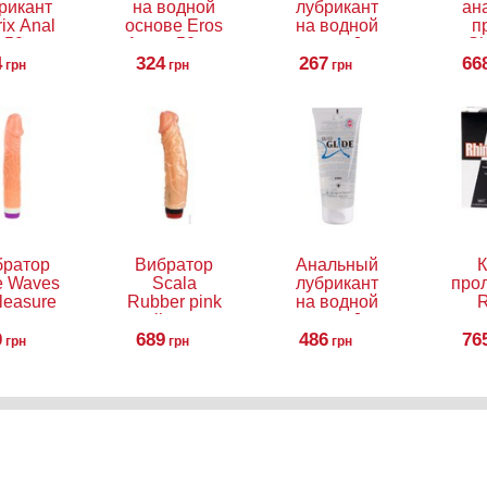
рикант
на водной
лубрикант
ан
ix Anal
основе Eros
на водной
п
, 50 мл
Aqua, 50 мл
основе Just
Sl
4
324
Glide Anal,
267
66
грн
грн
грн
50 мл
братор
Вибратор
Анальный
К
e Waves
Scala
лубрикант
про
leasure
Rubber pink
на водной
R
ntasy
vibrator
основе Just
0
Vibe
689
Glide Anal,
486
76
грн
грн
грн
200 мл