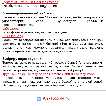
System JO Premium Cool for Women
, чтобы испытать новые ощущения.
Водонепроницаемый вибратор.
Вы не хотите секса в бане? Как насчет того, чтобы поиграться и
удовлетворить себя? Существуют различные
водонепроницаемые
вибраторы
всех форм и размеров, мы рекомендуем
IPO PicoBong
, если кто-то зайдет поговорить, вы можете снять его с пальца и
спрятать в нижней части бикини! (Эти вибраторы настолько
малы, что с ними можно отправляться куда угодно, их легко
можно спрятать в сумке, вдали от чужих глаз).
Вибрирующие трусики.
Теперь вы можете подумать: «В трусах в баню? А не странно ли
это?» – нет, если трусики выглядят как бикини, только они
имеют встроенный, водонепроницаемый вибратор!
Трусики Fetish Fantasy Series Remote Control Fantasy Panty
имеют дистанционное управление, ваш партнер может
управлять ими, пока вы нежитесь в бассейне с теплой водой.
Отлично подходит для сексуальных утех «без рук»!
(097) 555 44 70