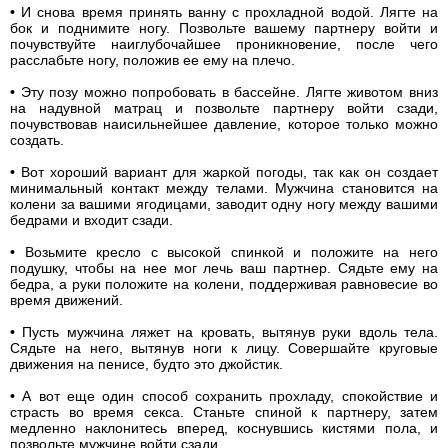
• И снова время принять ванну с прохладной водой. Лягте на
бок и поднимите ногу. Позвольте вашему партнеру войти и
почувствуйте наиглубочайшее проникновение, после чего
расслабьте ногу, положив ее ему на плечо.
• Эту позу можно попробовать в бассейне. Лягте животом вниз
на надувной матрац и позвольте партнеру войти сзади,
почувствовав наисильнейшее давление, которое только можно
создать.
• Вот хороший вариант для жаркой погоды, так как он создает
минимальный контакт между телами. Мужчина становится на
колени за вашими ягодицами, заводит одну ногу между вашими
бедрами и входит сзади.
• Возьмите кресло с высокой спинкой и положите на него
подушку, чтобы на нее мог лечь ваш партнер. Сядьте ему на
бедра, а руки положите на колени, поддерживая равновесие во
время движений.
• Пусть мужчина ляжет на кровать, вытянув руки вдоль тела.
Сядьте на него, вытянув ноги к лицу. Совершайте круговые
движения на пенисе, будто это джойстик.
• А вот еще один способ сохранить прохладу, спокойствие и
страсть во время секса. Станьте спиной к партнеру, затем
медленно наклонитесь вперед, коснувшись кистями пола, и
позвольте мужчине войти сзади.