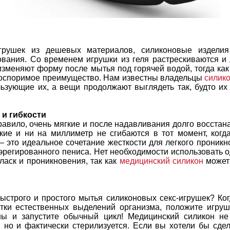
игрушек из дешевых материалов, силиконовые издели
ования. Со временем игрушки из геля растрескиваются и 
изменяют форму после мытья под горячей водой, тогда ка
еоспоримое преимущество. Нам известны владельцы
силик
льзующие их, а вещи продолжают выглядеть так, будто их
 и гибкости
правило, очень мягкие и после надавливания долго восста
ие и ни на миллиметр не сгибаются в тот момент, когда
 это идеальное сочетание жесткости для легкого проникн
эрегированного пениса. Нет необходимости использовать 
ласк и проникновения, так как
медицинский силикон
может 
быстрого и простого мытья силиконовых секс-игрушек? Ко
стки естественных выделений организма, положите игру
ы и запустите обычный цикл! Медицинский силикон не
 но и фактически стерилизуется. Если вы хотели бы сдел