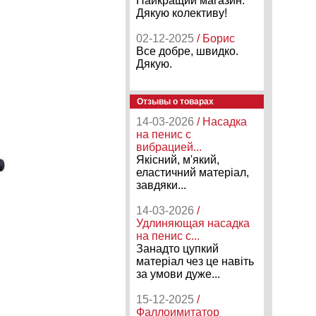
Найкращий магазин.
Дякую колективу!
02-12-2025
/ Борис
Все добре, швидко.
Дякую.
Отзывы о товарах
14-03-2026
/ Насадка
на пенис с
вибрацией...
Якісний, м'який,
еластичний матеріал,
завдяки...
14-03-2026
/
Удлиняющая насадка
на пенис с...
Занадто цупкий
матеріал чез це навіть
за умови дуже...
15-12-2025
/
Фаллоимитатор