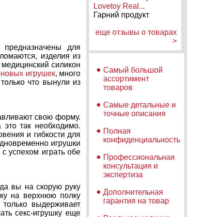
Lovetoy Real...
Гарний продукт
еще отзывы о товарах
>
я предназначены для
ломаются, изделия из
к медицинский силикон
Самый большой
оновых игрушек
, много
ассортимент
 только что вынули из
товаров
Самые детальные и
точные описания
навливают свою форму.
 это так необходимо.
Полная
овения и гибкости для
конфиденциальность
одновременно игрушки
с успехом играть обе
Профессиональная
консультация и
экспертиза
гда вы на скорую руку
Дополнительная
шку на верхнюю полку
гарантия на товар
 только выдерживает
ать секс-игрушку еще