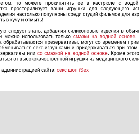
етом, то можете прокипятить ее в кастрюле с водой
тка простерилизует ваши игрушки для следующего ис
зделия настолько популярны среди студий фильмов для вз
ь в кучу и отмыть!
рую следует знать, добавляя силиконовые изделия в обыч
и можно использовать только
смазки на водной основе
.
а обрабатываются презервативы, могут со временем приве
обмениваться секс-игрушками и придерживаться при этом 
езервативы или
со смазкой на водной основе
. Кроме этог
аться от высококачественной игрушки из медицинского сил
 администрацией сайта:
секс шоп iSex