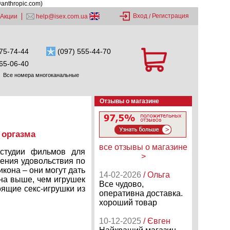
@anthropic.com)
Вход
Регистрация
Акции
help@isex.com.ua
/
75-74-44
(097) 555-44-70
65-06-40
Все номера многоканальные
Отзывы о магазине
 оргазма
все отзывы о магазине
 студии фильмов для
>
ения удовольствия по
кона – они могут дать
14-02-2026
/ Ольга
ена выше, чем игрушек
Все чудово,
оящие секс-игрушки из
оперативна доставка.
хороший товар
10-12-2025
/ Євген