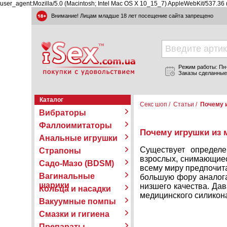
user_agent:Mozilla/5.0 (Macintosh; Intel Mac OS X 10_15_7) AppleWebKit/537.36
Внимание! Лицам младше 18 лет посещение сайта запрещено
Режим работы: Пн-П
Заказы сделанные
Каталог
Секс шоп
/
Статьи
/
Почему и
Вибраторы
Фаллоимитаторы
Почему игрушки из 
Анальные игрушки
Существует определе
Страпоны
взрослых, снимающиес
Садо-Мазо (BDSM)
всему миру предпочи
Вагинальные
большую фору аналога
шарики
низшего качества. Дав
Кольца и насадки
медицинского силикон
Вакуумные помпы
Смазки и гигиена
Препараты