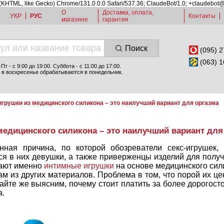
 (KHTML, like Gecko) Chrome/131.0.0.0 Safari/537.36; ClaudeBot/1.0; +claudebot
О
Доставка, оплата,
УКР
РУС
Контакты
магазине
гарантия
Поиск
(095) 2
(063) 1
т - c 9:00 до 19:00. Суббота - с 11:00 до 17:00.
 в воскресенье обрабатываются в понедельник.
грушки из медицинского силикона – это наилучший вариант для оргазма
медицинского силикона – это наилучший вариант для
нная причина, по которой обозреватели секс-игрушек,
я в них девушки, а также приверженцы изделий для получ
тают именно
интимные игрушки
на основе медицинского сили
м из других материалов. Проблема в том, что порой их ц
айте же выясним, почему стоит платить за более дорогост
а.