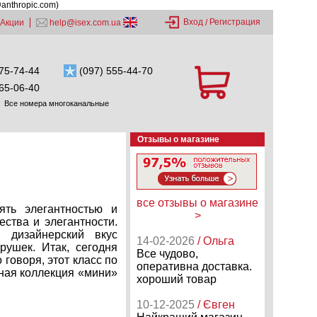
@anthropic.com)
Вход
Регистрация
Акции
help@isex.com.ua
/
75-74-44
(097) 555-44-70
65-06-40
Все номера многоканальные
Отзывы о магазине
все отзывы о магазине
ять элегантностью и
>
ства и элегантности.
 дизайнерский вкус
14-02-2026
/ Ольга
рушек. Итак, сегодня
Все чудово,
 говоря, этот класс по
оперативна доставка.
шная коллекция «мини»
хороший товар
10-12-2025
/ Євген