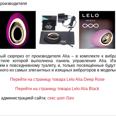
 производителя
ный сюрприз от производителя Alia – в комплекте к вибр
стиле которой выполнена панель управления Alia. И
м к повседневному туалету, и, только посвящённые будут
ного из самых элегантных и изящных вибраторов в модельн
Перейти на страницу товара Lelo Alia Deep Rose
Перейти на страницу товара Lelo Alia Black
 администрацией сайта:
секс шоп iSex