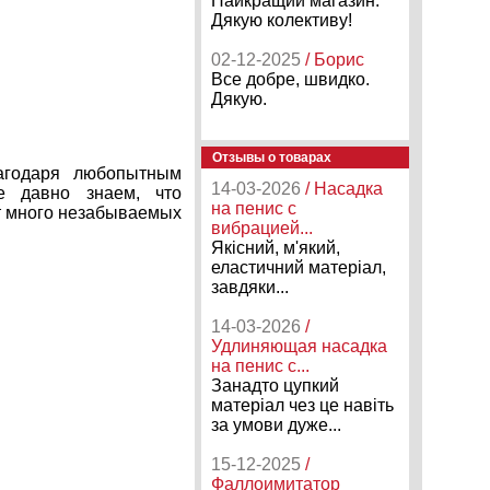
Найкращий магазин.
Дякую колективу!
02-12-2025
/ Борис
Все добре, швидко.
Дякую.
Отзывы о товарах
лагодаря любопытным
14-03-2026
/ Насадка
е давно знаем, что
на пенис с
ит много незабываемых
вибрацией...
Якісний, м'який,
еластичний матеріал,
завдяки...
14-03-2026
/
Удлиняющая насадка
на пенис с...
Занадто цупкий
матеріал чез це навіть
за умови дуже...
15-12-2025
/
Фаллоимитатор