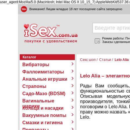
user_agent:Mozilla/5.0 (Macintosh; Intel Mac OS X 10_15_7) AppleWebKit/537.36
Внимание! Лицам младше 18 лет посещение сайта запрещено
Режим работы: Пн-П
Заказы сделанные
Каталог
Секс шоп
/
Статьи
/
Lelo Ali
Вибраторы
Фаллоимитаторы
Lelo Alia – элегантн
Анальные игрушки
Рады Вам сообщить,
Страпоны
функциональностью св
Садо-Мазо (BDSM)
Описывая модельную
Вагинальные
производителя, тонки
шарики
поговорим о Lelo Alia.
Кольца и насадки
праву можно назвать 
Вакуумные помпы
Lelo.
Смазки и гигиена
Препараты