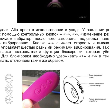
ели, Alia прост в использовании и уходе. Управление 
 помощью контрольных кнопок – «+», «-», «изменение р
ючаем вибратор, после чего загорается подсветка пан
ь вибрирования. Кнопка «-» снижает скорость и выклю
 управляет шестью разными режимами вибрирования. Такж
аяся пользователям функция блокировки, которая убе
 Для блокировки необходимо удерживать «+» и «-» в тече
игать, отключаем таким же образом.