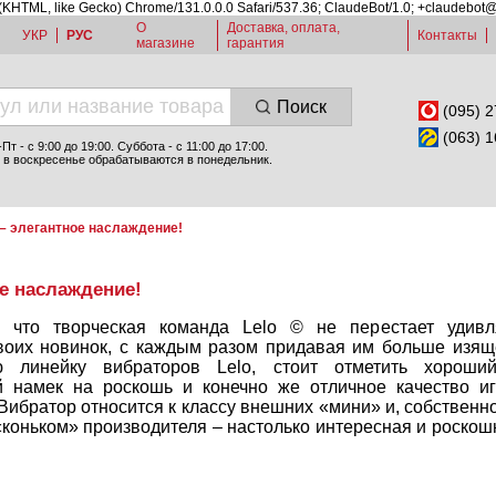
 (KHTML, like Gecko) Chrome/131.0.0.0 Safari/537.36; ClaudeBot/1.0; +claudebot
О
Доставка, оплата,
УКР
РУС
Контакты
магазине
гарантия
Поиск
(095) 2
(063) 1
т - c 9:00 до 19:00. Суббота - с 11:00 до 17:00.
 в воскресенье обрабатываются в понедельник.
a – элегантное наслаждение!
ое наслаждение!
 что творческая команда Lelo © не перестает удивл
оих новинок, с каждым разом придавая им больше изяще
 линейку вибраторов Lelo, стоит отметить хороший
й намек на роскошь и конечно же отличное качество иг
 Вибратор относится к классу внешних «мини» и, собственно
«коньком» производителя – настолько интересная и роско