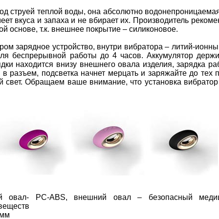
од струей теплой воды, она абсолютно водонепроницаемая
еет вкуса и запаха и не вбирает их. Производитель рекоме
ой основе, т.к. внешнее покрытие – силиконовое.
ром зарядное устройство, внутри вибратора – литий-ионны
для беспрерывной работы до 4 часов. Аккумулятор держи
дки находится внизу внешнего овала изделия, зарядка ра
у в разъем, подсветка начнет мерцать и заряжайте до тех 
й свет. Обращаем ваше внимание, что установка вибратор
ий овал- PC-ABS, внешний овал – безопасный медиц
 веществ
 мм