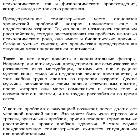
психологического, так и физиологического происхождения,
которые иногда не так легко распознать.
Преждевременное семяизвержение часто становится
хронической проблемой, которая начинается еще в
подростковом возрасте. То, что раньше называлось тревожным
расстройством, сегодня рассматривают как проблему не только
психологического рода, она имеет и биологические причины.
Сегодня ученые считают, что хроническая преждевременная
эякуляция может передаваться генетически.
Также на нее могут повлиять и дополнительные факторы.
Например, у многих мужчин преждевременное семяизвержение
развивается из-за мастурбации, потому что они ощущают
чувство вины, стыда или недостаток личного пространства, и
этот шаблон трудно сломать во взрослом возрасте. Другие
мужчины разочарованы своим первым сексуальным опытом,
после которого они могут сомневаться в своем теле и
возможностях в постели, и им трудно расслабиться во время
секса.
У кого-то проблема с эякуляцией возникает после долгих лет
успешной половой жизни. Это может быть из-за стресса или
тревоги, эректильных проблем, приема лекарств, гормональных
расстройств и прочих проблем здоровья. В этом случае
преждевременное семяизвержение считается ситуационным
или приобретенным.