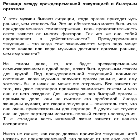
Разница между преждевременной эякуляцией и быстрым
оргазмом
У всех мужчин бывают ситуации, когда оргазм приходит чуть
раньше, чем хотелось бы. Это не обязательно может быть из-за
преждевременного семяизвержения, ведь продолжительность
секса зависит от многих факторов. Так что же оно собой
представляет в действительности? Преждевременная
эякуляция – это когда секс заканчивается через пару минут
после начала или когда мужчина достигает оргазма раньше,
чем ему хочется?
На самом деле, то, что будет преждевременным
семяизвержением в одной паре, может быть идеальным сексом
для другой. Под преждевременной эякуляцией понимают
состояние, когда мужчина получает оргазм раньше, чем ему
хотелось бы, и никак не может его отсрочить. Все зависит от
того, как двое партнеров привыкли заниматься сексом и чего
они от него ожидают. Для некоторых пар быстрый оргазм –
привычное дело, они не считают его проблемой. Иногда
женщины думают, что скорая эякуляция – показатель того, что
они очень привлекательны для партнера. В других же случаях
она не дает партнерам испытать полный спектр наслаждения.
Т. е. солидная часть интимной жизни зависит от нашего
восприятия.
Никто не скажет, как скоро должна произойти эякуляция, чтоб
назвать ее преждевременной, это зависит от тех двух людей,