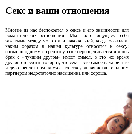
Секс и ваши отношения
Многие из нас беспокоятся о сексе и его значимости для
романтических отношений. Мы часто ощущаем себя
зажатыми между молотом и наковальней, когда осознаем,
каким образом в нашей культуре относятся к сексу:
согласно одному стереотипу, секс переоценивается и лишь
брак с «лучшим другом» имеет смысл, в это же время
другой стереотип говорит, что секс – это самое важное и то
и дело шепчет нам на ухо, что сексуальная жизнь с нашим
партнером недостаточно насыщенна или хороша.