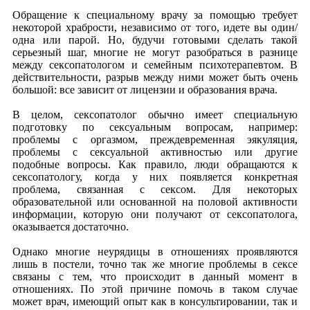
Обращение к специальному врачу за помощью требует
некоторой храбрости, независимо от того, идете вы один/
одна или парой. Но, будучи готовыми сделать такой
серьезный шаг, многие не могут разобраться в разнице
между сексопатологом и семейным психотерапевтом. В
действительности, разрыв между ними может быть очень
большой: все зависит от лицензии и образования врача.
В целом, сексопатолог обычно имеет специальную
подготовку по сексуальным вопросам, например:
проблемы с оргазмом, преждевременная эякуляция,
проблемы с сексуальной активностью или другие
подобные вопросы. Как правило, люди обращаются к
сексопатологу, когда у них появляется конкретная
проблема, связанная с сексом. Для некоторых
образовательной или основанной на половой активности
информации, которую они получают от сексопатолога,
оказывается достаточно.
Однако многие неурядицы в отношениях проявляются
лишь в постели, точно так же многие проблемы в сексе
связаны с тем, что происходит в данный момент в
отношениях. По этой причине помочь в таком случае
может врач, имеющий опыт как в консультировании, так и