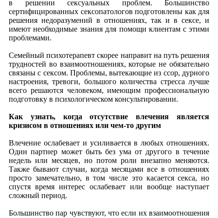
в решении сексуальных проблем. Большинство
сертифицированных сексопатологов подготовлены как для
решения недоразумений в отношениях, так и в сексе, и
имеют необходимые знания для помощи клиентам с этими
проблемами.
Семейный психотерапевт скорее направит на путь решения
трудностей во взаимоотношениях, которые не обязательно
связаны с сексом. Проблемы, вытекающие из ссор, дурного
настроения, тревоги, большого количества стресса лучше
всего решаются человеком, имеющим профессиональную
подготовку в психологическом консультировании.
Как узнать, когда отсутствие влечения является
кризисом в отношениях или чем-то другим
Влечение ослабевает и усиливается в любых отношениях.
Один партнер может быть без ума от другого в течение
недель или месяцев, но потом роли внезапно меняются.
Также бывают случаи, когда месяцами все в отношениях
просто замечательно, в том числе это касается секса, но
спустя время интерес ослабевает или вообще наступает
сложный период.
Большинство пар чувствуют, что если их взаимоотношения