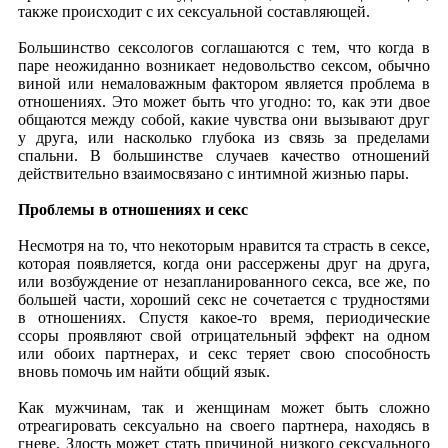
также происходит с их сексуальной составляющей.
Большинство сексологов соглашаются с тем, что когда в
паре неожиданно возникает недовольство сексом, обычно
виной или немаловажным фактором является проблема в
отношениях. Это может быть что угодно: то, как эти двое
общаются между собой, какие чувства они вызывают друг
у друга, или насколько глубока из связь за пределами
спальни. В большинстве случаев качество отношений
действительно взаимосвязано с интимной жизнью пары.
Проблемы в отношениях и секс
Несмотря на то, что некоторым нравится та страсть в сексе,
которая появляется, когда они рассержены друг на друга,
или возбуждение от незапланированного секса, все же, по
большей части, хороший секс не сочетается с трудностями
в отношениях. Спустя какое-то время, периодические
ссоры проявляют свой отрицательный эффект на одном
или обоих партнерах, и секс теряет свою способность
вновь помочь им найти общий язык.
Как мужчинам, так и женщинам может быть сложно
отреагировать сексуально на своего партнера, находясь в
гневе. Злость может стать причиной низкого сексуального