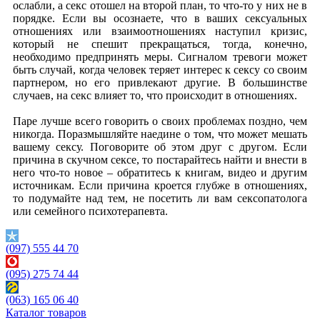
ослабли, а секс отошел на второй план, то что-то у них не в
порядке. Если вы осознаете, что в ваших сексуальных
отношениях или взаимоотношениях наступил кризис,
который не спешит прекращаться, тогда, конечно,
необходимо предпринять меры. Сигналом тревоги может
быть случай, когда человек теряет интерес к сексу со своим
партнером, но его привлекают другие. В большинстве
случаев, на секс влияет то, что происходит в отношениях.
Паре лучше всего говорить о своих проблемах поздно, чем
никогда. Поразмышляйте наедине о том, что может мешать
вашему сексу. Поговорите об этом друг с другом. Если
причина в скучном сексе, то постарайтесь найти и внести в
него что-то новое – обратитесь к книгам, видео и другим
источникам. Если причина кроется глубже в отношениях,
то подумайте над тем, не посетить ли вам сексопатолога
или семейного психотерапевта.
(097) 555 44 70
(095) 275 74 44
(063) 165 06 40
Каталог товаров