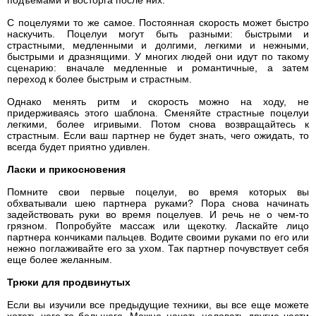
подъемами и восторга после них.
С поцелуями то же самое. Постоянная скорость может быстро
наскучить. Поцелуи могут быть разными: быстрыми и
страстными, медленными и долгими, легкими и нежными,
быстрыми и дразнящими. У многих людей они идут по такому
сценарию: вначале медленные и романтичные, а затем
переход к более быстрым и страстным.
Однако менять ритм и скорость можно на ходу, не
придерживаясь этого шаблона. Сменяйте страстные поцелуи
легкими, более игривыми. Потом снова возвращайтесь к
страстным. Если ваш партнер не будет знать, чего ожидать, то
всегда будет приятно удивлен.
Ласки и прикосновения
Помните свои первые поцелуи, во время которых вы
обхватывали шею партнера руками? Пора снова начинать
задействовать руки во время поцелуев. И речь не о чем-то
грязном. Попробуйте массаж или щекотку. Ласкайте лицо
партнера кончиками пальцев. Водите своими руками по его или
нежно поглаживайте его за ухом. Так партнер почувствует себя
еще более желанным.
Трюки для продвинутых
Если вы изучили все предыдущие техники, вы все еще можете