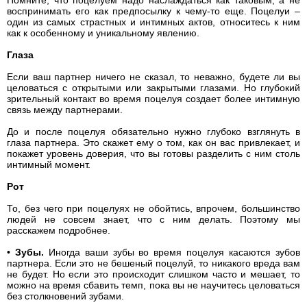
Помните, что поцелуем надо наслаждаться как таковым, а не
воспринимать его как предпосылку к чему-то еще. Поцелуи –
один из самых страстных и интимных актов, относитесь к ним
как к особенному и уникальному явлению.
Глаза
Если ваш партнер ничего не сказал, то неважно, будете ли вы
целоваться с открытыми или закрытыми глазами. Но глубокий
зрительный контакт во время поцелуя создает более интимную
связь между партнерами.
До и после поцелуя обязательно нужно глубоко взглянуть в
глаза партнера. Это скажет ему о том, как он вас привлекает, и
покажет уровень доверия, что вы готовы разделить с ним столь
интимный момент.
Рот
То, без чего при поцелуях не обойтись, впрочем, большинство
людей не совсем знает, что с ним делать. Поэтому мы
расскажем подробнее.
•
Зубы.
Иногда ваши зубы во время поцелуя касаются зубов
партнера. Если это не бешеный поцелуй, то никакого вреда вам
не будет. Но если это происходит слишком часто и мешает, то
можно на время сбавить темп, пока вы не научитесь целоваться
без столкновений зубами.