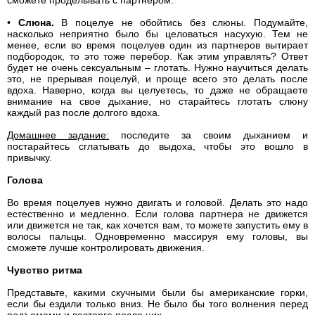
сможете проделывать с партнером.
•
Слюна.
В поцелуе не обойтись без слюны. Подумайте,
насколько неприятно было бы целоваться насухую. Тем не
менее, если во время поцелуев один из партнеров вытирает
подбородок, то это тоже перебор. Как этим управлять? Ответ
будет не очень сексуальным – глотать. Нужно научиться делать
это, не прерывая поцелуй, и проще всего это делать после
вдоха. Наверно, когда вы целуетесь, то даже не обращаете
внимание на свое дыхание, но старайтесь глотать слюну
каждый раз после долгого вдоха.
Домашнее задание:
последите за своим дыханием и
постарайтесь сглатывать до выдоха, чтобы это вошло в
привычку.
Голова
Во время поцелуев нужно двигать и головой. Делать это надо
естественно и медленно. Если голова партнера не движется
или движется не так, как хочется вам, то можете запустить ему в
волосы пальцы. Одновременно массируя ему головы, вы
сможете лучше контролировать движения.
Чувство ритма
Представьте, какими скучными были бы американские горки,
если бы ездили только вниз. Не было бы того волнения перед