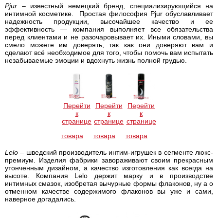
Pjur
– известный немецкий бренд, специализирующийся на
интимной косметике. Простая философия Pjur обуславливает
надежность продукции, высочайшее качество и ее
эффективность — компания выполняет все обязательства
перед клиентами и не разочаровывает их. Иными словами, вы
смело можете им доверять, так как они доверяют вам и
сделают всё необходимое для того, чтобы помочь вам испытать
незабываемые эмоции и вдохнуть жизнь полной грудью.
Перейти
Перейти
Перейти
к
к
к
странице
странице
странице
товара
товара
товара
Lelo
– шведский производитель интим-игрушек в сегменте люкс-
премиум. Изделия фабрики завораживают своим прекрасным
утонченным дизайном, а качество изготовления как всегда на
высоте. Компания Lelo держит марку и в производстве
интимных смазок, изобретая вычурные формы флаконов, ну а о
отменном качестве содержимого флаконов вы уже и сами,
наверное догадались.