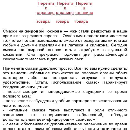
Перейти
Перейти
Перейти
к
к
к
странице
странице
странице
товара
товара
товара
Смазки на
жировой основе
— уже стали редкостью в наше
время из-за редкого спроса. Основным недостатком является
то, что их нельзя использовать вместе с презервативами или же
любыми другими изделиями из латекса и силикона. Сегодня
смазки на жировой основе стали атрибутом сексуальной
косметики. Они прекрасно подходят для расслабляющего
сексуального массажа и для нежных ласк.
Применять смазки довольно просто. Все что вам нужно сделать,
это нанести небольшое количество на половые органы обоих
партнеров либо на поверхность игрушки и получать
удовольствие. Кстати, использование смазок гарантирует
следующие ощущения:
- новые эмоции и непередаваемые ощущения во время
полового акта;
- повышение возбуждения у обоих партнеров от использования
чего-то нового;
- интимные смазки также выступают в роли отличного
защитника от венерических заболеваний, обладая
дополнительным дезинфицирующим свойством;
- смазки обеспечивают дополнительное увлажнение во время
полового акта, таким образом избегая сухости и натирания во