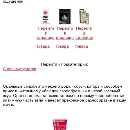
ощущений.
Перейти
Перейти
Перейти
к
к
к
странице
странице
странице
товара
товара
товара
Перейти к подкатегории:
Анальные смазки
Оральные
смазки это некоего рода «соус», который способен
придать интимному «блюду» своеобразный и незабываемый
вкус. Оральная смазка позволит вам по новому «попробовать»
интимную часть тела и внесет прекрасное разнообразие в вашу
жизнь.