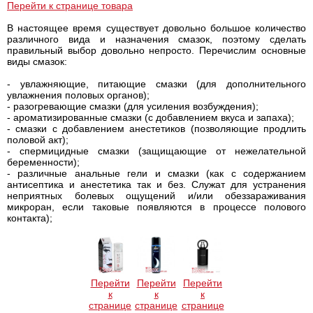
Перейти к странице товара
В настоящее время существует довольно большое количество
различного вида и назначения смазок, поэтому сделать
правильный выбор довольно непросто. Перечислим основные
виды смазок:
- увлажняющие, питающие смазки (для дополнительного
увлажнения половых органов);
- разогревающие смазки (для усиления возбуждения);
- ароматизированные смазки (с добавлением вкуса и запаха);
- смазки с добавлением анестетиков (позволяющие продлить
половой акт);
- спермицидные смазки (защищающие от нежелательной
беременности);
- различные анальные гели и смазки (как с содержанием
антисептика и анестетика так и без. Служат для устранения
неприятных болевых ощущений и/или обеззараживания
микроран, если таковые появляются в процессе полового
контакта);
Перейти
Перейти
Перейти
к
к
к
странице
странице
странице