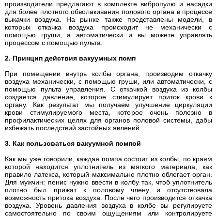
производители предлагают в комплекте вибропулю и насадки
для более плотного обволакивания полового органа в процессе
выкачки воздуха. На рынке также представлены модели, в
которых откачка воздуха происходит не механически с
помощью груши, а автоматически и вы можете управлять
процессом с помощью пульта.
2. Принцип действия вакуумных помп
При помещении внутрь колбы органа, производим откачку
воздуха механически, с помощью груши, или автоматически, с
помощью пульта управления. С откачкой воздуха из колбы
создается давление, которое стимулирует приток крови к
органу. Как результат мы получаем улучшение циркуляции
крови стимулируемого места, которое очень полезно в
профилактических целях для органов половой системы, дабы
избежать последствий застойных явлений.
3. Как пользоваться вакуумной помпой
Как мы уже говорили, каждая помпа состоит из колбы, по краям
которой находится уплотнитель из мягкого материала, как
правило латекса, который максимально плотно облегает орган.
Для мужчин: пенис нужно ввести в колбу так, чтоб уплотнитель
плотно был прижат к половому члену и отсутствовала
возможность притока воздуха. После чего производится откачка
воздуха. Уровень давления воздуха в колбе вы регулируете
самостоятельно по своим ощущениям или контролируете