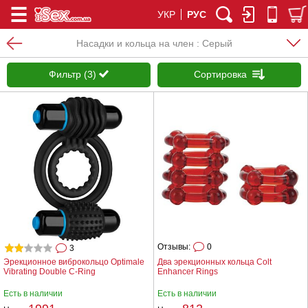
УКР
РУС
Насадки и кольца на член : Серый
Фильтр (3)
Сортировка
Отзывы:
0
3
Эрекционное виброкольцо Optimale
Два эрекционных кольца Colt
Vibrating Double C-Ring
Enhancer Rings
Есть в наличии
Есть в наличии