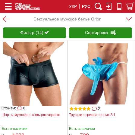
УКР
РУС
Сексуальное мужское белье Orion
Фильтр (14)
Сортировка
Отзывы:
0
2
Шорты мужские с кольцом черные
Трусики-стринги слоник S-L
Есть в наличии
Есть в наличии