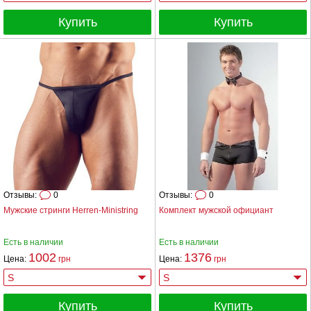
Купить
Купить
Отзывы:
0
Отзывы:
0
Мужские стринги Herren-Ministring
Комплект мужской официант
Есть в наличии
Есть в наличии
1002
1376
Цена:
грн
Цена:
грн
Купить
Купить