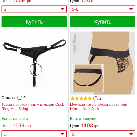
1609
720
Цена:
грн
Цена:
грн
Купить
Купить
Отзывы:
0
2
Трусы с эрекционным кольцом Cock
Мужские трусы-джоки с сеточкой
Ring Mini String
Herren Netz-Jock
Есть в наличии
Есть в наличии
1139
1103
Цена:
грн
Цена:
грн