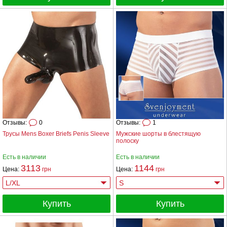
Отзывы:
0
Отзывы:
1
Трусы Mens Boxer Briefs Penis Sleeve
Мужские шорты в блестящую
полоску
Есть в наличии
Есть в наличии
3113
1144
Цена:
грн
Цена:
грн
Купить
Купить