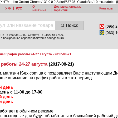
 (KHTML, like Gecko) Chrome/131.0.0.0 Safari/537.36; ClaudeBot/1.0; +claudebot
О
Доставка, оплата,
УКР
РУС
Контакты
магазине
гарантия
Поиск
(095) 2
(063) 1
т - c 9:00 до 19:00. Суббота - с 11:00 до 17:00.
 в воскресенье обрабатываются в понедельник.
е! График работы 24-27 августа - 2017-08-21
работы 24-27 августа
(2017-08-21)
, магазин iSex.com.ua с поздравляет Вас с наступающим 
ше внимание на график работы в этот период.
й день
день с 11-00 до 17-00
й день
й день
работает в обычном режиме.
 в выходные дни будут обработаны в ближайший рабочий д