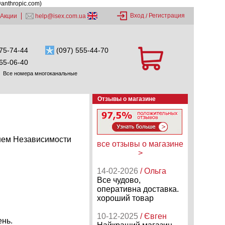
@anthropic.com)
Вход
Регистрация
Акции
help@isex.com.ua
/
75-74-44
(097) 555-44-70
65-06-40
Все номера многоканальные
Отзывы о магазине
Днем Независимости
все отзывы о магазине
>
14-02-2026
/ Ольга
Все чудово,
оперативна доставка.
хороший товар
10-12-2025
/ Євген
ень.