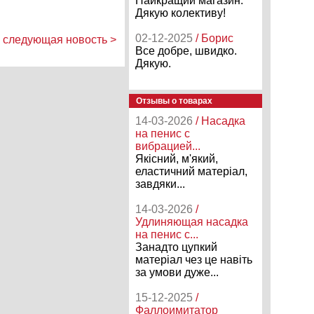
Найкращий магазин.
Дякую колективу!
02-12-2025
/ Борис
следующая новость >
Все добре, швидко.
Дякую.
Отзывы о товарах
14-03-2026
/ Насадка
на пенис с
вибрацией...
Якісний, м'який,
еластичний матеріал,
завдяки...
14-03-2026
/
Удлиняющая насадка
на пенис с...
Занадто цупкий
матеріал чез це навіть
за умови дуже...
15-12-2025
/
Фаллоимитатор