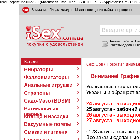
user_agent:Mozilla/5.0 (Macintosh; Intel Mac OS X 10_15_7) AppleWebKit/537.36
Внимание! Лицам младше 18 лет посещение сайта запрещено
Режим работы: Пн-П
Заказы сделанные
Каталог
Секс шоп
/
Новости
/
Внимани
Вибраторы
Внимание! График 
Фаллоимитаторы
Анальные игрушки
Уважаемые покупатели
Украины и обращает ва
Страпоны
Садо-Мазо (BDSM)
24 августа - выходно
Вагинальные
25 августа - рабочий 
шарики
26 августа - выходно
Кольца и насадки
27 августа - выходно
Вакуумные помпы
С 28 августа магазин 
Смазки и гигиена
Все заказы сделанные
Препараты