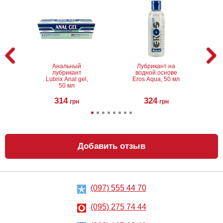
Анальный
Лубрикант на
лубрикант
водной основе
Lubrix Anal gel,
Eros Aqua, 50 мл
50 мл
314
324
грн
грн
Добавить отзыв
(097) 555 44 70
Анальный
Металлическая
лубрикант на
анальная
водной основе
пробка Slash, S
(095) 275 74 44
Just Glide Anal,
50 мл