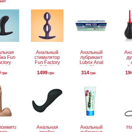
пают
альная
Анальный
Анальный
Ан
бка Fun
стимулятор
лубрикант
ду
ctory
Fun Factory
Lubrix Anal
ootie
B Balls
gel, 50 мл
D
l, 8 см
9
1499
314
19
грн
грн
грн
лоимитатор
Анальная
Анальный
На