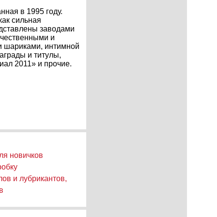
нная в 1995 году.
как сильная
едставлены заводами
ачественными и
и шариками, интимной
аграды и титулы,
иал 2011» и прочие.
ля новичков
робку
ов и лубрикантов,
в