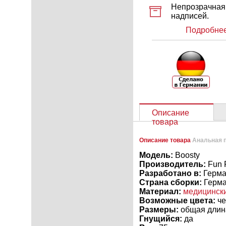
Непрозрачная 
надписей.
Подробнее
Описание
товара
Описание товара
Анальная п
Модель:
Boosty
Производитель:
Fun 
Разработано в:
Герма
Страна сборки:
Герм
Материал:
медицинск
Возможные цвета:
че
Размеры:
общая длина 
Гнущийся:
да