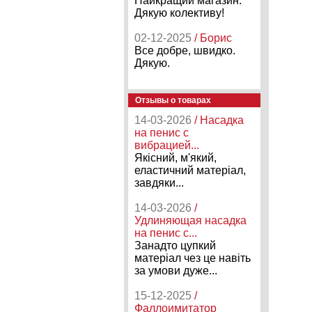
Найкращий магазин.
Дякую колективу!
02-12-2025
/ Борис
Все добре, швидко.
Дякую.
Отзывы о товарах
14-03-2026
/ Насадка
на пенис с
вибрацией...
Якісний, м'який,
еластичний матеріал,
завдяки...
14-03-2026
/
Удлиняющая насадка
на пенис с...
Занадто цупкий
матеріал чез це навіть
за умови дуже...
15-12-2025
/
Фаллоимитатор