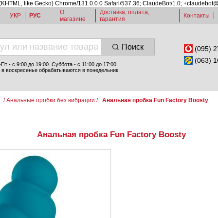
 (KHTML, like Gecko) Chrome/131.0.0.0 Safari/537.36; ClaudeBot/1.0; +claudebot
О
Доставка, оплата,
УКР
РУС
Контакты
магазине
гарантия
Поиск
(095) 2
(063) 1
т - c 9:00 до 19:00. Суббота - с 11:00 до 17:00.
 в воскресенье обрабатываются в понедельник.
и
/
Анальные пробки без вибрации
/
Анальная пробка Fun Factory Boosty
Анальная пробка Fun Factory Boosty