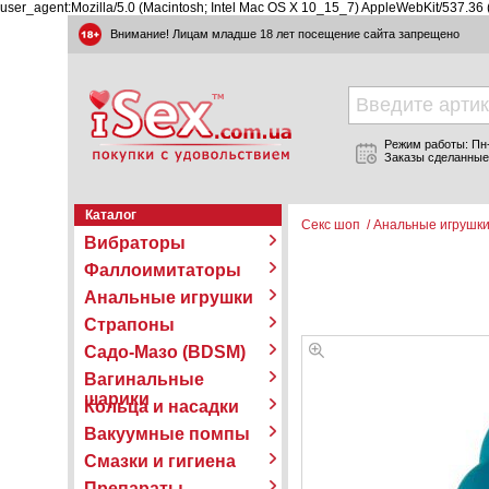
user_agent:Mozilla/5.0 (Macintosh; Intel Mac OS X 10_15_7) AppleWebKit/537.36
Внимание! Лицам младше 18 лет посещение сайта запрещено
Режим работы: Пн-П
Заказы сделанные
Каталог
Секс шоп
/
Анальные игрушк
Вибраторы
Фаллоимитаторы
Анальные игрушки
Страпоны
Садо-Мазо (BDSM)
Вагинальные
шарики
Кольца и насадки
Вакуумные помпы
Смазки и гигиена
Препараты