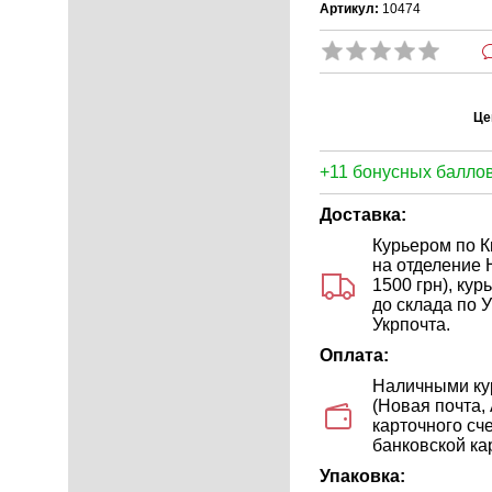
Артикул:
10474
Це
+11 бонусных баллов
Доставка:
Курьером по Ки
на отделение 
1500 грн), ку
до склада по У
Укрпочта.
Оплата:
Наличными кур
(Новая почта,
карточного сч
банковской кар
Упаковка: