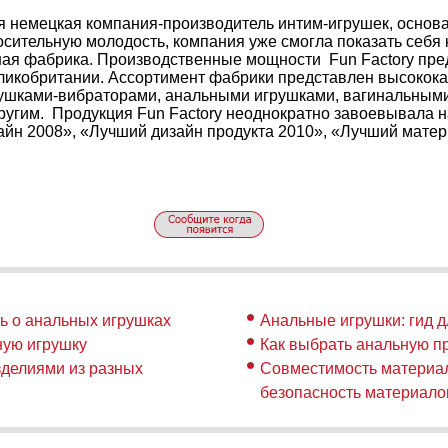
ая немецкая компания-производитель интим-игрушек, основа
сительную молодость, компания уже смогла показать себя 
ая фабрика. Производственные мощности Fun Factory пр
ликобритании. Ассортимент фабрики представлен высокок
ушками-вибраторами, анальными игрушками, вагинальным
ругим. Продукция Fun Factory неоднократно завоевывала н
айн 2008», «Лучший дизайн продукта 2010», «Лучший матер
ть о анальных игрушках
Анальные игрушки: гид д
ную игрушку
Как выбрать анальную п
зделиями из разных
Совместимость материал
безопасность материало