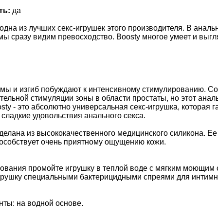
ть:
да
- одна из лучших секс-игрушек этого производителя. В аналь
мы сразу видим превосходство. Boosty многое умеет и выгл
ы и изгиб побуждают к интенсивному стимулированию. С
тельной стимуляции зоны в области простаты, но этот ана
osty - это абсолютно универсальная секс-игрушка, которая 
сладкие удовольствия анального секса.
 сделана из высококачественного медицинского силикона. Ее
пособствует очень приятному ощущению кожи.
зования промойте игрушку в теплой воде с мягким моющим
грушку специальными бактерицидными спреями для интимн
ты: на водной основе.