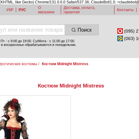
 (KHTML, like Gecko) Chrome/131.0.0.0 Safari/537.36; ClaudeBot/1.0; +claudebot
О
Доставка, оплата,
УКР
РУС
Контакты
магазине
гарантия
Поиск
(095) 2
(063) 1
т - c 9:00 до 19:00. Суббота - с 11:00 до 17:00.
 в воскресенье обрабатываются в понедельник.
ротические костюмы
/
Костюм Midnight Mistress
Костюм Midnight Mistress