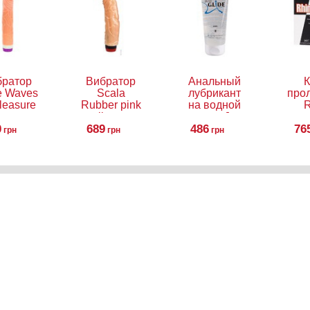
братор
Вибратор
Анальный
К
e Waves
Scala
лубрикант
про
leasure
Rubber pink
на водной
R
ntasy
vibrator
основе Just
0
Vibe
689
Glide Anal,
486
76
грн
грн
грн
200 мл