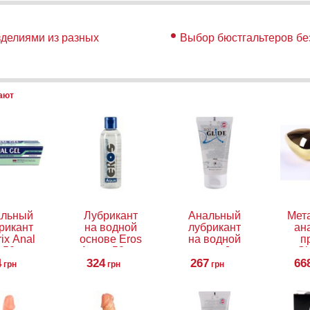
зделиями из разных
Выбор бюстгальтеров бе
пают
альный
Лубрикант
Анальный
Мет
рикант
на водной
лубрикант
ан
ix Anal
основе Eros
на водной
п
, 50 мл
Aqua, 50 мл
основе Just
Sl
4
324
Glide Anal,
267
66
грн
грн
грн
50 мл