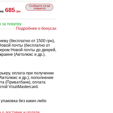
685
на:
грн
 за покупку
Подробнее о бонусах
еву (бесплатно от 1500 грн),
Новой почты (бесплатно от
рьером Новой почты до дверей,
краине (Автолюкс и др.),
ьеру, оплата при получении
 Автолюкс и др.), пополнение
ета (Приватбанк), оплата
той Visa\Mastercard.
упаковка без каких-либо
 о доставке и оплате