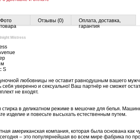
Фото
Отзывы (0)
Оплата, доставка,
товара
гарантия
night Mistress
ress
 Avenue
ер
ым
:
S
уночной любовницы не оставит равнодушным вашего мужч
 себя уверенно и сексуально! Ваш партнёр не сможет ост
плект не входят.
 стирка в деликатном режиме в мешочке для белья. Маши
те изделие и повесьте высыхать естественным путем.
стная американская компания, которая была основана как 
а сегодня – это популярнейшая во всем мире фабрика по п