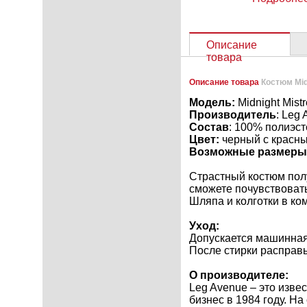
Описание
товара
Описание товара
Костюм Mid
Модель:
Midnight Mist
Производитель
: Leg
Состав
: 100% полиэст
Цвет:
черный с красн
Возможные размеры
Страстный костюм пол
сможете почувствовать
Шляпа и колготки в ком
Уход:
Допускается машинная
После стирки расправь
О производителе:
Leg Avenue – это изве
бизнес в 1984 году. Н