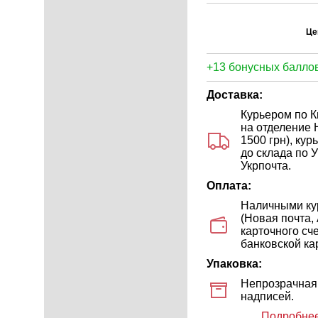
Це
+13 бонусных баллов
Доставка:
Курьером по Ки
на отделение 
1500 грн), ку
до склада по У
Укрпочта.
Оплата:
Наличными кур
(Новая почта,
карточного сч
банковской кар
Упаковка:
Непрозрачная 
надписей.
Подробнее