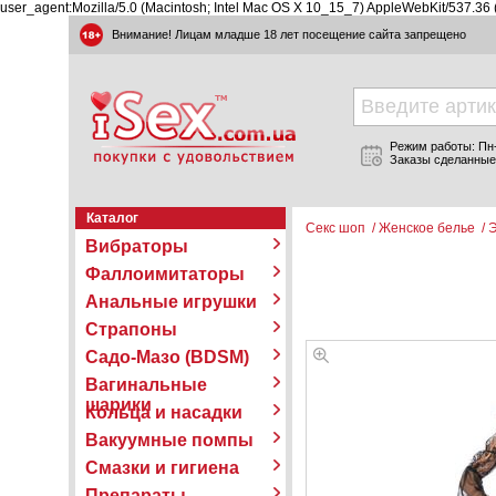
user_agent:Mozilla/5.0 (Macintosh; Intel Mac OS X 10_15_7) AppleWebKit/537.36
Внимание! Лицам младше 18 лет посещение сайта запрещено
Режим работы: Пн-П
Заказы сделанные
Каталог
Секс шоп
/
Женское белье
/
Э
Вибраторы
Фаллоимитаторы
Анальные игрушки
Страпоны
Садо-Мазо (BDSM)
Вагинальные
шарики
Кольца и насадки
Вакуумные помпы
Смазки и гигиена
Препараты