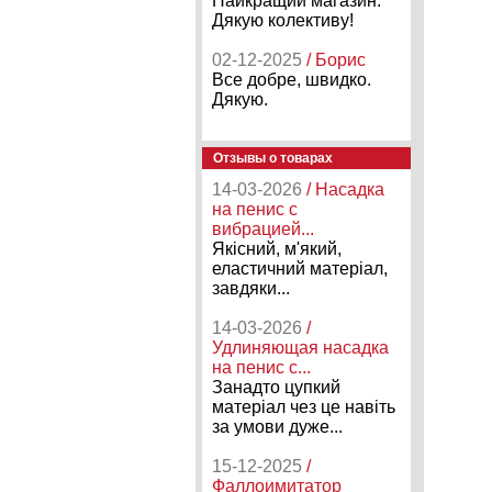
Найкращий магазин.
Дякую колективу!
02-12-2025
/ Борис
Все добре, швидко.
Дякую.
Отзывы о товарах
14-03-2026
/ Насадка
на пенис с
вибрацией...
Якісний, м'який,
еластичний матеріал,
завдяки...
14-03-2026
/
Удлиняющая насадка
на пенис с...
Занадто цупкий
матеріал чез це навіть
за умови дуже...
15-12-2025
/
Фаллоимитатор