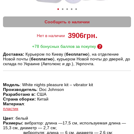
Сообщить о наличии
3906
грн.
Нет в наличии
+78 бонусных баллов за покупку
Доставка:
Курьером по Киеву (
бесплатно
), на отделение
Новой почты (
бесплатно
), курьером Новой почты до дверей, до
склада по Украине (Автолюкс и др.), Укрпочта.
Модель
: White nights pleasure kit – vibrator kit
Производитель
: Doc Johnson
Разработано в:
США
Страна сборки:
Китай
Материал
:
пластик
Цвет
: белый
Размеры:
вибратор: длина —17,5 см, используемая длина —
15,3 см, диаметр — 2,7 см;
вибропуля: длина — 6 см, диаметр — 2,6 см;