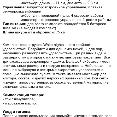
массажер: длина — 11 см, диаметр — 2,6 см
Управление:
вибратор: встроенное управление, плавная
регулировка вибрации
вибропуля: проводной пульт, 4 скорости работы
массажер: встроенное управление, 1 режим работы
Тип питания:
для всего комплекта понадобятся 5 батареек
типа АА (не входят в комплект)
Длина шнура от вибропули
: 75 см
Комплект секс-игрушек White nights — это тройное
удовольствие. Подойдет и для одиноких ночей, и для пар,
желающих разнообразить удовольствие. Три разных вида и
размера стимуляторов с мягким вельветовым покрытием. Все
три аксессуара водонепроницаемы. Большой вибратор имеет
оптимальные размеры и гладкую поверхность. Небольшая, но
мощная вибропуля с четырьмя скоростями управляется с
помощью выносного пульта. А также имеется массажер для
клитора, сосков и других наружных эрогенных зон. Все секс-
игрушки гипоаллергенные, высококачественный материал не
включает фталаты и латекс.
Комплектация товара:
- три стимулятора;
- массажное масло.
Уход и гигиена:
Перед и после использования промойте игрушки в теплой воде