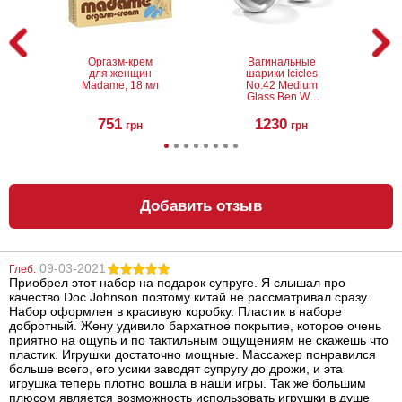
Оргазм-крем
Вагинальные
для женщин
шарики Icicles
Madame, 18 мл
No.42 Medium
Glass Ben Wa
Balls
751
1230
грн
грн
Добавить отзыв
09-03-2021
Глеб:
Приобрел этот набор на подарок супруге. Я слышал про
Наручники Furry
Метелочка
качество Doc Johnson поэтому китай не рассматривал сразу.
Fun Cuffs Purple
Tantra Feather
Teaser (Lelo)
Набор оформлен в красивую коробку. Пластик в наборе
добротный. Жену удивило бархатное покрытие, которое очень
приятно на ощупь и по тактильным ощущениям не скажешь что
580
2153
грн
грн
пластик. Игрушки достаточно мощные. Массажер понравился
больше всего, его усики заводят супругу до дрожи, и эта
игрушка теперь плотно вошла в наши игры. Так же большим
плюсом является возможность использовать игрушки в душе