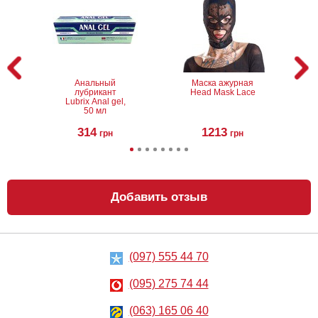
Анальный
Маска ажурная
лубрикант
Head Mask Lace
Lubrix Anal gel,
50 мл
314
1213
грн
грн
Добавить отзыв
(097) 555 44 70
Маска Head
Парик Jennifer
Mask
Wig - Platinum
Blonde
(095) 275 74 44
1063
2779
грн
(063) 165 06 40
грн