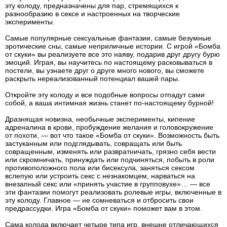
эту колоду, предназначены для пар, стремящихся к
разнообразию в сексе и настроенных на творческие
эксперименты.
Самые популярные сексуальные фантазии, самые безумные
эротические сны, самые неприличные истории. С игрой «Бомба
от скуки» вы реализуете все это наяву, подарив друг другу бурю
эмоций. Играя, вы научитесь по настоящему расковываться в
постели, вы узнаете друг о друге много нового, вы сможете
раскрыть нереализованный потенциал вашей пары.
Откройте эту колоду и все подобные вопросы отпадут сами
собой, а ваша интимная жизнь станет по-настоящему бурной!
Дразнящая новизна, необычные эксперименты, кипение
адреналина в крови, пробуждение желания и головокружение
от похоти, — вот что такое «Бомба от скуки». Возможность быть
застуканным или подглядывать, совращать или быть
совращенным, изменять или развратничать, грязно себя вести
или скромничать, принуждать или подчиняться, побыть в роли
противоположного пола или бисексула, заняться сексом
вслепую или устроить секс с незнакомцем, нарваться на
внезапный секс или «принять участие в групповухе»… — все
эти фантазии помогут реализовать ролевые игры, включенные в
эту колоду. Главное — не сомневаться и отбросить свои
предрассудки. Игра «Бомба от скуки» поможет вам в этом.
Сама колода включает четыре типа игр, внешне отличающихся