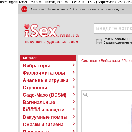
user_agent:Mozilla/5.0 (Macintosh; Intel Mac OS X 10_15_7) AppleWebKit/537.36
Внимание! Лицам младше 18 лет посещение сайта запрещено
Режим работы: Пн-П
Заказы сделанные
Каталог
Секс шоп
/
Вибраторы
/
Геле
Вибраторы
Фаллоимитаторы
Анальные игрушки
Страпоны
Садо-Мазо (BDSM)
Вагинальные
шарики
Кольца и насадки
Вакуумные помпы
Смазки и гигиена
Препараты