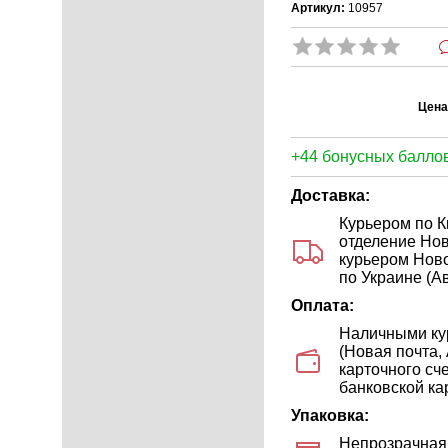
Артикул:
10957
Цена
+44 бонусных баллов
Доставка:
Курьером по К
отделение Нов
курьером Ново
по Украине (Ав
Оплата:
Наличными кур
(Новая почта,
карточного сч
банковской кар
Упаковка:
Непрозрачная 