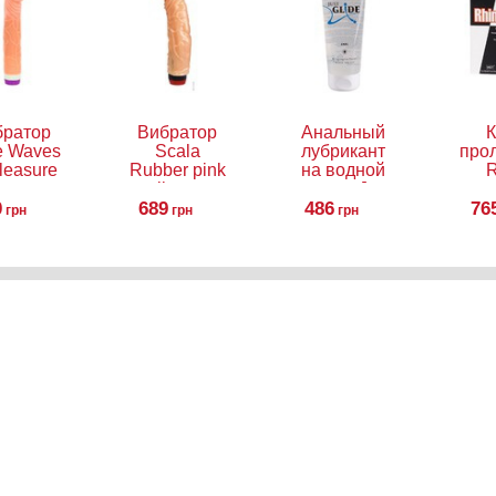
братор
Вибратор
Анальный
К
e Waves
Scala
лубрикант
про
leasure
Rubber pink
на водной
R
ntasy
vibrator
основе Just
0
Vibe
689
Glide Anal,
486
76
грн
грн
грн
200 мл