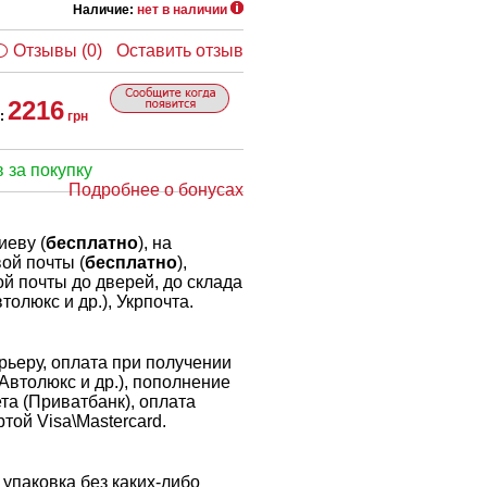
Наличие:
нет в наличии
Отзывы (0)
Оставить отзыв
2216
:
грн
 за покупку
Подробнее о бонусах
иеву (
бесплатно
), на
ой почты (
бесплатно
),
й почты до дверей, до склада
толюкс и др.), Укрпочта.
ьеру, оплата при получении
 Автолюкс и др.), пополнение
ета (Приватбанк), оплата
той Visa\Mastercard.
упаковка без каких-либо