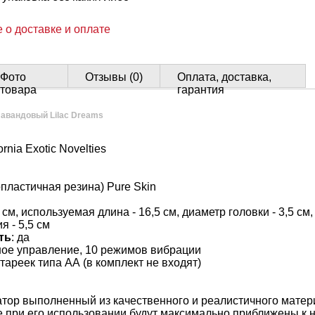
 о доставке и оплате
Фото
Отзывы (0)
Оплата, доставка,
товара
гарантия
авандовый Lilac Dreams
fornia Exotic Novelties
пластичная резина) Pure Skin
 см, используемая длина - 16,5 см, диаметр головки - 3,5 см,
я - 5,5 см
ть
: да
ое управление, 10 режимов вибрации
атареек типа АА (в комплект не входят)
тор выполненный из качественного и реалистичного матери
при его использовании будут максимально приближены к 