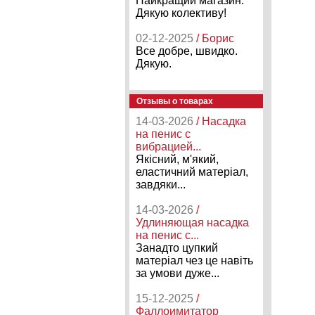
Найкращий магазин.
Дякую колективу!
02-12-2025
/ Борис
Все добре, швидко.
Дякую.
Отзывы о товарах
14-03-2026
/ Насадка
на пенис с
вибрацией...
Якісний, м'який,
еластичний матеріал,
завдяки...
14-03-2026
/
Удлиняющая насадка
на пенис с...
Занадто цупкий
матеріал чез це навіть
за умови дуже...
15-12-2025
/
Фаллоимитатор