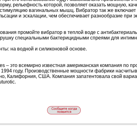
рму, рельефность которой, позволяет оказать мощную, кач
стимуляцию вагинальных мышц. Вибратор так же включает 
ьсации и эскалации, чем обеспечивает разнообразие при э
зования промойте вибратор в теплой воде с антибактериа
грушку специальными бактерицидными спреями для интимн
ты: на водной и силиконовой основе.
lties – это всемирно известная американская компания по п
 1994 году. Производственные мощности фабрики насчитыва
но, Калифорния, США. Компания запатентовала свой вариа
turotic.