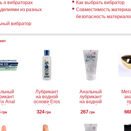
ть о вибраторах
Как выбрать вибратор
зделиями из разных
Совместимость материал
безопасность материало
ьный вибратор
пают
альный
Лубрикант
Анальный
Мет
рикант
на водной
лубрикант
ан
ix Anal
основе Eros
на водной
п
, 50 мл
Aqua, 50 мл
основе Just
Sl
4
324
Glide Anal,
267
66
грн
грн
грн
50 мл