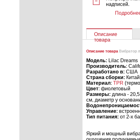
надписей.
Подробнее
Описание
товара
Описание товара
Вибратор л
Модель:
Lilac Dreams
Производитель
: Cali
Разработано в:
США
Страна сборки:
Китай
Материал
:
TPR
(термо
Цвет
: фиолетовый
Размеры:
длина - 20,5
см, диаметр у основани
Водонепроницаемос
Управление:
встроенн
Тип питания:
от 2-х б
Яркий и мощный вибра
ощущения получаемые 