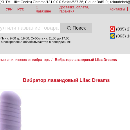
 (KHTML, like Gecko) Chrome/131.0.0.0 Safari/537.36; ClaudeBot/1.0; +claudebot
О
Доставка, оплата,
УКР
РУС
Контакты
магазине
гарантия
Поиск
(095) 2
(063) 1
т - c 9:00 до 19:00. Суббота - с 11:00 до 17:00.
 в воскресенье обрабатываются в понедельник.
вые и силиконовые вибраторы
/
Вибратор лавандовый Lilac Dreams
Вибратор лавандовый Lilac Dreams