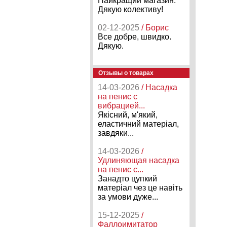
Найкращий магазин.
Дякую колективу!
02-12-2025
/ Борис
Все добре, швидко.
Дякую.
Отзывы о товарах
14-03-2026
/ Насадка
на пенис с
вибрацией...
Якісний, м'який,
еластичний матеріал,
завдяки...
14-03-2026
/
Удлиняющая насадка
на пенис с...
Занадто цупкий
матеріал чез це навіть
за умови дуже...
15-12-2025
/
Фаллоимитатор