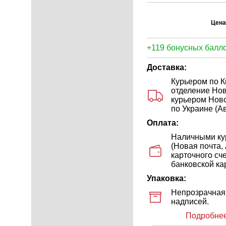
Цена
+119 бонусных балло
Доставка:
Курьером по К
отделение Нов
курьером Ново
по Украине (Ав
Оплата:
Наличными кур
(Новая почта,
карточного сч
банковской кар
Упаковка:
Непрозрачная 
надписей.
Подробнее