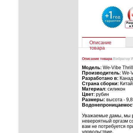
Описание
товара
Описание товара
Вибратор We
Модель
: We-Vibe Thrill
Производитель
: We-
Разработано в:
Канад
Страна сборки:
Китай
Материал
: силикон
Цвет
: рубин
Размеры:
высота - 9,8
Водонепроницаемос
Уважаемые дамы, мы р
невероятный оргазм с
вам не потребуется пр
удовольствие.