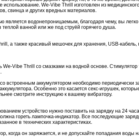
 использование. We-Vibe Thrill изготовлен из медицинског
в, свинца и других вредных материалов.
тью является водонепроницаемым, благодаря чему, вы легк
в теплой ванной или же под струёй горячего душа.
rill, а также красивый мешочек для хранения, USB-кабель
 We-Vibe Thrill со смазками на водной основе. Стимулятор
.
и со встроенным аккумулятором необходимо периодически з
аккумулятора. Особенно это касается секс-игрушек, котор
льнее смотрите инструкцию к вашему вибратору.
ванием устройство нужно поставить на зарядку на 24 часа
олжна гореть лампочка-индикатор. Все последующие заряд
азанное в технических характеристиках.
ор, когда он заряжается, и не допускайте попадания воды 