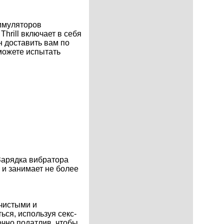
тимуляторов
Thrill включает в себя
н доставить вам по
можете испытать
 Зарядка вибратора
 и занимает не более
 чистыми и
ься, используя секс-
очно податлив, чтобы