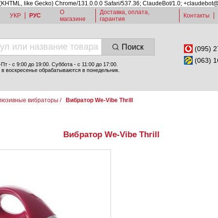
 (KHTML, like Gecko) Chrome/131.0.0.0 Safari/537.36; ClaudeBot/1.0; +claudebot
О
Доставка, оплата,
УКР
РУС
Контакты
магазине
гарантия
Поиск
(095) 2
(063) 1
т - c 9:00 до 19:00. Суббота - с 11:00 до 17:00.
 в воскресенье обрабатываются в понедельник.
люзивные вибраторы
/
Вибратор We-Vibe Thrill
Вибратор We-Vibe Thrill