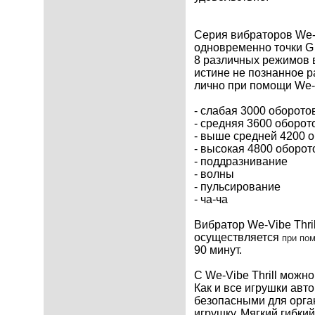
Серия вибраторов We-
одновременно точки G и
8 различных режимов в
истине не познанное 
лично при помощи We-Vi
- слабая 3000 оборото
- средняя 3600 оборот
- выше средней 4200 о
- высокая 4800 оборот
- поддразнивание
- волны
- пульсирование
- ча-ча
Вибратор We-Vibe Thri
осуществляется
при по
90 минут.
С We-Vibe Thrill можно
Как и все игрушки авто
безопасными для орган
игрушку. Мягкий гибки