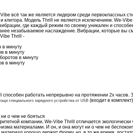
Vibe всё так же является лидером среди первоклассных с
 клитора. Модель Thrill не является исключением. We-Vibe 
ибрации, где каждый режим по своему уникален и способе
ранее незабываемое наслаждение. Вибрации, которые вы с
be Thrill -
в в минуту
ов в минуту
боротов в минуту
ов в минуту
ll способен работать непрерывно на протяжении 2х часов.
(входит в комплект)
мощи специального зарядного устройства от USB
 ни о чем не бояться
ритетной компании, We-Vibe Thrill отличается экологически
изма материалами. И он, и она могут ни о чем не беспокоит
й материал хорошо держит форму, но, в то же время, достат