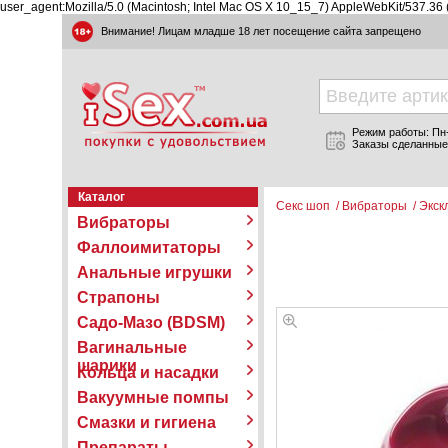
user_agent:Mozilla/5.0 (Macintosh; Intel Mac OS X 10_15_7) AppleWebKit/537.36
Внимание! Лицам младше 18 лет посещение сайта запрещено
Режим работы: Пн-П
Заказы сделанные
Каталог
Секс шоп
/
Вибраторы
/
Экск
Вибраторы
Фаллоимитаторы
Анальные игрушки
Страпоны
Садо-Мазо (BDSM)
Вагинальные
шарики
Кольца и насадки
Вакуумные помпы
Смазки и гигиена
Препараты