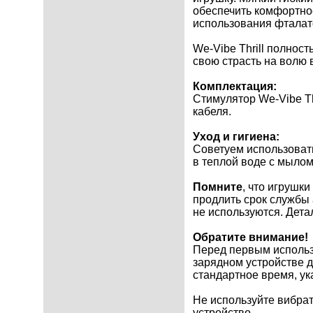
обеспечить комфортное
использования фталато
We-Vibe Thrill полнос
свою страсть на волю 
Комплектация:
Стимулятор We-Vibe Th
кабеля.
Уход и гигиена:
Советуем использовать
в теплой воде с мылом
Помните
, что игрушк
продлить срок службы 
не используются. Дета
Обратите внимание!
Перед первым использо
зарядном устройстве д
стандартное время, ук
Не используйте вибрат
устройство.