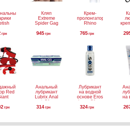
инальные
Кляп
Крем-
К
арики
Extreme
пролонгатор
лю
etish
Spider Gag
Rhino
кре
ntasy
в 
2
eries
945
765
29
грн
грн
грн
mited
ion Ben-
 Balls
дажный
Анальный
Лубрикант
Ан
ор Red
лубрикант
на водной
луб
iant
Lubrix Anal
основе Eros
на 
gel, 50 мл
Aqua, 50 мл
осн
92
314
324
Gli
26
грн
грн
грн
5