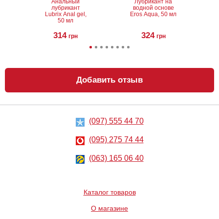
Анальный
Лубрикант на
лубрикант
водной основе
Lubrix Anal gel,
Eros Aqua, 50 мл
50 мл
314
324
грн
грн
Добавить отзыв
(097) 555 44 70
Анальный
Металлическая
лубрикант на
анальная
водной основе
пробка Slash, S
(095) 275 74 44
Just Glide Anal,
50 мл
267
668
грн
(063) 165 06 40
грн
Каталог товаров
О магазине