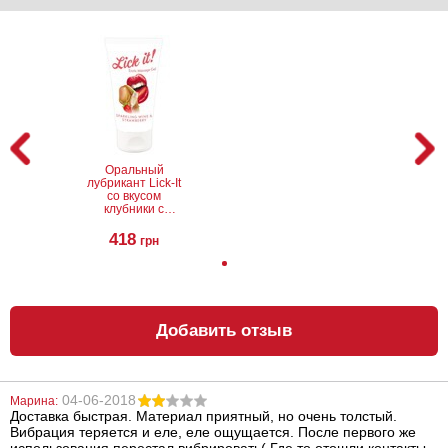
Трусы Push Up
Эрекционное
Effect
кольцо со
стимулятором
клитора Power
Clit Cockring
Thriller
932
672
грн
грн
Оральный
лубрикант Lick-It
со вкусом
клубники с
шампанским, 50
мл
418
грн
Добавить отзыв
Насадка для
Антисептик для
двойного
наружного и
проникновения
местного
Mojo Blackjack
применения
Линкомистин
04-06-2018
Марина:
(0,1% водный
1066
295
грн
грн
Доставка быстрая. Материал приятный, но очень толстый.
раствор
Вибрация теряется и еле, еле ощущается. После первого же
мирамистина) в
спрее, 100 мл
использования перестал вибрировать( Где то отошли контакты.