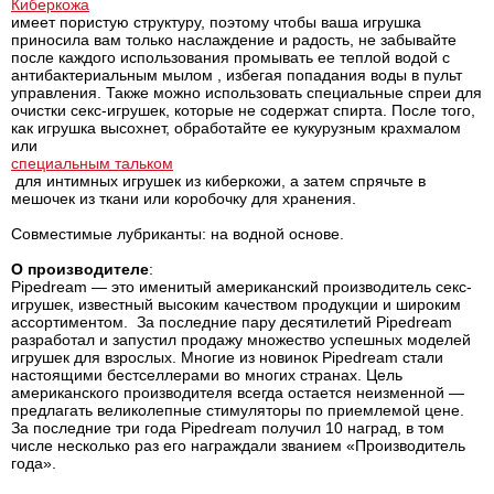
Киберкожа
имеет пористую структуру, поэтому чтобы ваша игрушка
приносила вам только наслаждение и радость, не забывайте
после каждого использования промывать ее теплой водой с
антибактериальным мылом , избегая попадания воды в пульт
управления. Также можно использовать специальные спреи для
очистки секс-игрушек, которые не содержат спирта. После того,
как игрушка высохнет, обработайте ее кукурузным крахмалом
или
специальным тальком
для интимных игрушек из киберкожи, а затем спрячьте в
мешочек из ткани или коробочку для хранения.
Совместимые лубриканты: на водной основе.
О производителе
:
Pipedream — это именитый американский производитель секс-
игрушек, известный высоким качеством продукции и широким
ассортиментом. За последние пару десятилетий Pipedream
разработал и запустил продажу множество успешных моделей
игрушек для взрослых. Многие из новинок Pipedream стали
настоящими бестселлерами во многих странах. Цель
американского производителя всегда остается неизменной —
предлагать великолепные стимуляторы по приемлемой цене.
За последние три года Pipedream получил 10 наград, в том
числе несколько раз его награждали званием «Производитель
года».