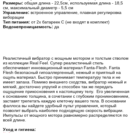
Размеры:
общая длина - 22,5см, используемая длина - 18,5
см, максимальный диаметр - 5,5 см
Управление:
встроенное управление, плавная регулировка
виборации
Тип питания:
от 2х батареек С (не входят в комплект)
Водонепроницаемость:
да
Реалистичный вибратор с мощным мотором и толстым стволом
из коллекции Real Feel. Супер реалистичный стиль
обеспечивает инновационный материал Fanta-Flesh. Fanta
Flesh безопасный гипоаллергенный, нежный и приятный на
ощупь материал. Быстро принимает температуру тела и не
имеет запаха. Помимо внешнего сходства, вибратор нежный и
мягкий, достаточно упругий и способен так же передать
ощущение прикосновения к настоящему телу. Его увеличенная
к основанию толщина, в сочетании с глубоким проникновением,
заставят трепетать каждую клеточку вашего тела. В основании
фаллоса вы найдете удобный пульт управления, который
позволит выбрать наиболее подходящую скорость вибрации.
Импульсы от мощного мотора равномерно распределяются по
всей длине.
Уход и гигиена: