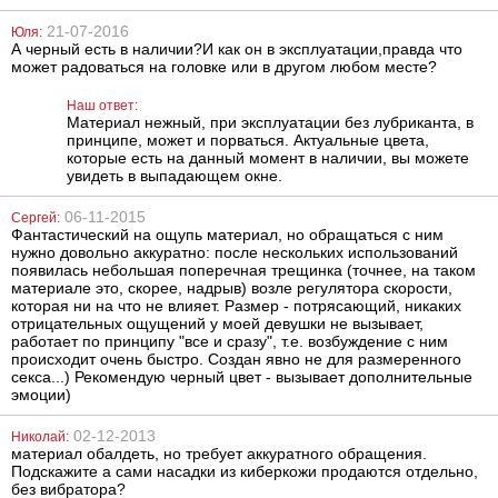
912
486
грн
грн
21-07-2016
Юля:
А черный есть в наличии?И как он в эксплуатации,правда что
может радоваться на головке или в другом любом месте?
Наш ответ:
Материал нежный, при эксплуатации без лубриканта, в
принципе, может и порваться. Актуальные цвета,
которые есть на данный момент в наличии, вы можете
увидеть в выпадающем окне.
Помпа для
Розовые
06-11-2015
Сергей:
клитора
анальные бусы
Фантастический на ощупь материал, но обращаться с ним
с кольцом
нужно довольно аккуратно: после нескольких использований
появилась небольшая поперечная трещинка (точнее, на таком
1602
478
материале это, скорее, надрыв) возле регулятора скорости,
грн
грн
которая ни на что не влияет. Размер - потрясающий, никаких
отрицательных ощущений у моей девушки не вызывает,
работает по принципу "все и сразу", т.е. возбуждение с ним
происходит очень быстро. Создан явно не для размеренного
секса...) Рекомендую черный цвет - вызывает дополнительные
эмоции)
02-12-2013
Николай:
материал обалдеть, но требует аккуратного обращения.
Подскажите а сами насадки из киберкожи продаются отдельно,
Оральный
Клиторальный
без вибратора?