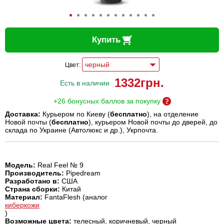
Купить
Цвет:
1332
грн.
Есть в наличии
+26 бонусных баллов за покупку
Доставка:
Курьером по Киеву (
бесплатно
), на отделение
Новой почты (
бесплатно
), курьером Новой почты до дверей, до
склада по Украине (Автолюкс и др.), Укрпочта.
Модель:
Real Feel № 9
Производитель:
Pipedream
Разработано в:
США
Страна сборки:
Китай
Материал:
FantaFlesh (аналог
киберкожи
)
Возможные цвета:
телесный, коричневый, черный