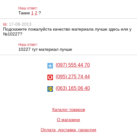
лубрикант со
вибратор Scala
вкусом клубники
Vibrating Clit
Наш ответ:
Hot Superglide
Massager
Такие
Strawberry, 75
1
2
?
мл
628
1051
грн
грн
17-08-2013
lili:
Подскажите пожалуйста качество материала лучше здесь или у
№10227?
Наш ответ:
10227 тут материал лучше
(097) 555 44 70
Анальный
Вибратор
(095) 275 74 44
стимулятор
красный Toy Joy
Penis probe EX
Baby Vibe, 13 см
clear blue
(063) 165 06 40
432
953
грн
грн
Каталог товаров
О магазине
Оплата, доставка, гарантия