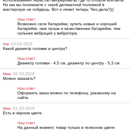
Но как вы понимаете с такой деликатной поломкой в
мастерскую не пойдешь. Вот и лежит теперь "без дела"(((
Наш ответ:
Возможно сели батарейки, купить новые и хороший
батарейки, чем лучше и качественнее батарейки, тем
сильнее вибрация у вибратора.
Силиконовая
Металлическая
13-03-2018
Ігор:
анальная
анальная
Какой диаметр головке и центра?
пробка Slash
пробка Slash, S
Silicone, M
Наш ответ:
703
668
грн
грн
Диаметр головки - 4,5 см, диаметр по центру - 5,3 см.
02-03-2018
Макс:
Можно заказать?
Наш ответ:
Оформить заказ можно по телефону, указаному на
сайте.
01-03-2018
Макс:
Есть в чёрном цвете
Анальная
Анальный
пробка
лубрикант на
You2Toys Los
водной основе
Наш ответ:
Analos Lavender
Just Glide Anal,
На данный момент, товар только в телесном цвете.
Small, 2,5 см
200 мл