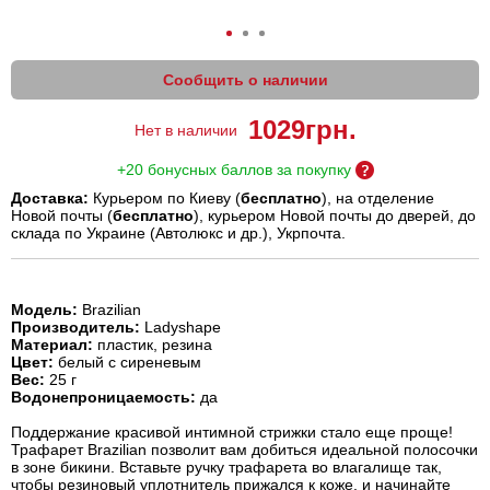
Сообщить о наличии
1029
грн.
Нет в наличии
+20 бонусных баллов за покупку
Доставка:
Курьером по Киеву (
бесплатно
), на отделение
Новой почты (
бесплатно
), курьером Новой почты до дверей, до
склада по Украине (Автолюкс и др.), Укрпочта.
Модель:
Brazilian
Производитель:
Ladyshape
Материал:
пластик, резина
Цвет:
белый с сиреневым
Вес:
25 г
Водонепроницаемость:
да
Поддержание красивой интимной стрижки стало еще проще!
Трафарет Brazilian позволит вам добиться идеальной полосочки
в зоне бикини. Вставьте ручку трафарета во влагалище так,
чтобы резиновый уплотнитель прижался к коже, и начинайте