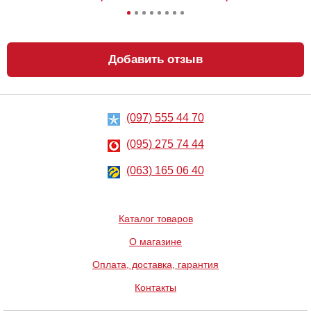
Добавить отзыв
(097) 555 44 70
Черные
Черные чулки в
колготки со
сетку Darkie
вставкой
(095) 275 74 44
748
552
грн
(063) 165 06 40
грн
Каталог товаров
О магазине
Оплата, доставка, гарантия
Контакты
Чулки Simonetta
Комплект из
20 den
двух масок на
глаза Fifty